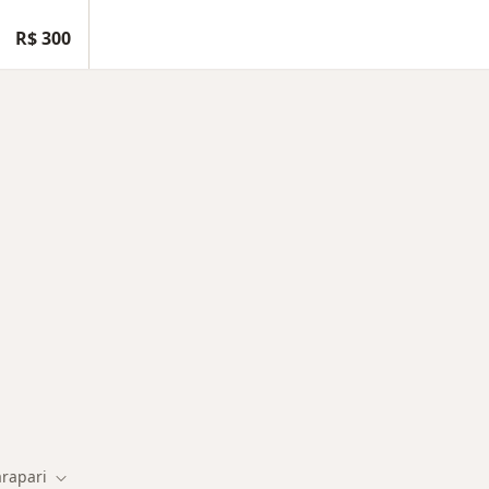
R$ 300
adas em Guarapari
rapari
e cidade
Mudar de cidade