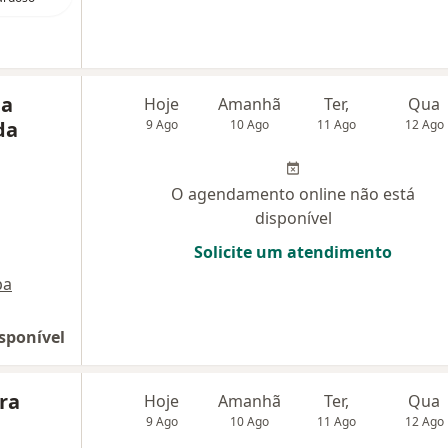
na
Hoje
Amanhã
Ter,
Qua
da
9 Ago
10 Ago
11 Ago
12 Ago
O agendamento online não está
disponível
Solicite um atendimento
pa
sponível
ira
Hoje
Amanhã
Ter,
Qua
9 Ago
10 Ago
11 Ago
12 Ago