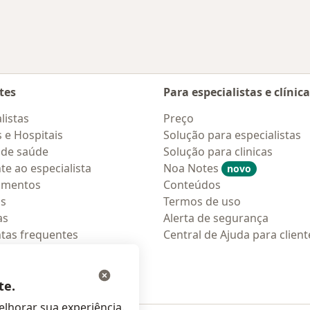
tes
Para especialistas e clínic
listas
Preço
s e Hospitais
Solução para especialistas
 de saúde
Solução para clinicas
te ao especialista
Noa Notes
novo
amentos
Conteúdos
os
Termos de uso
as
Alerta de segurança
tas frequentes
Central de Ajuda para client
ções móveis
ara pacientes
te.
lhorar sua experiência.