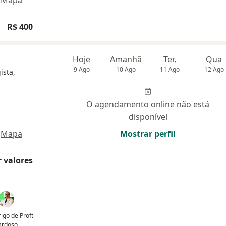
R$ 400
Hoje
Amanhã
Ter,
Qua
9 Ago
10 Ago
11 Ago
12 Ago
ista,
O agendamento online não está
disponível
Mapa
Mostrar perfil
 valores
rigo de Proft
ardoso