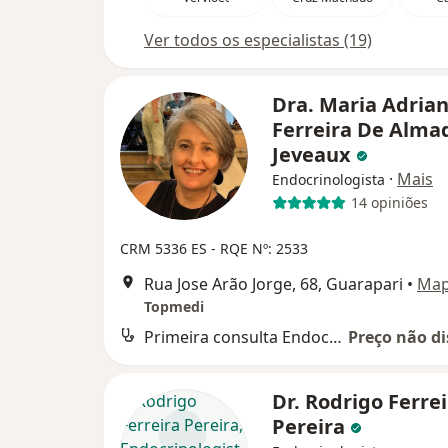
Ver todos os especialistas (19)
Dra. Maria Adria
Ferreira De Alma
Jeveaux
·
Mais
Endocrinologista
14 opiniões
CRM 5336 ES - RQE Nº: 2533
Rua Jose Arão Jorge, 68, Guarapari
•
Ma
Topmedi
Primeira consulta Endocrinologia e Metabologia
Preço não di
Dr. Rodrigo Ferre
Pereira