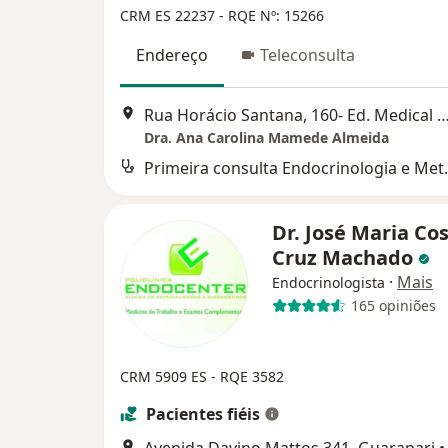
CRM ES 22237
- RQE Nº: 15266
Endereço
Teleconsulta
Rua Horácio Santana, 160- Ed. Medical Center, Pq. Areia Preta Sala 3
Dra. Ana Carolina Mamede Almeida
Primeira consu
Dr. José Maria Co
Cruz Machado
·
Mais
Endocrinologista
165 opiniões
CRM 5909 ES - RQE 3582
Pacientes fiéis
Avenida Davino Mattos 341, Guarapari
•