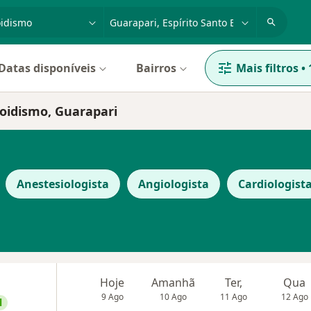
dade, doença ou nome
cidade ou região
Datas disponíveis
Bairros
Mais filtros
•
eoidismo, Guarapari
Anestesiologista
Angiologista
Cardiologist
Hoje
Amanhã
Ter,
Qua
9 Ago
10 Ago
11 Ago
12 Ago
l