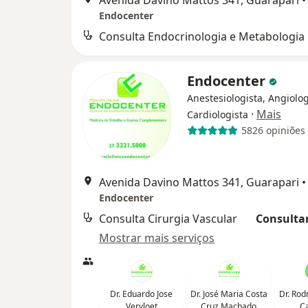
Endocenter
Consulta Endocrinologia e Metabologia
Endocenter
Anestesiologista, Angiolog
·
Mais
Cardiologista
5826 opiniões
Avenida Davino Mattos 341, Guarapari
•
Endocenter
Consulta Cirurgia Vascular
Consultar
Mostrar mais serviços
Dr. Eduardo Jose
Dr. José Maria Costa
Dr. Rod
Vervloet
Cruz Machado
C