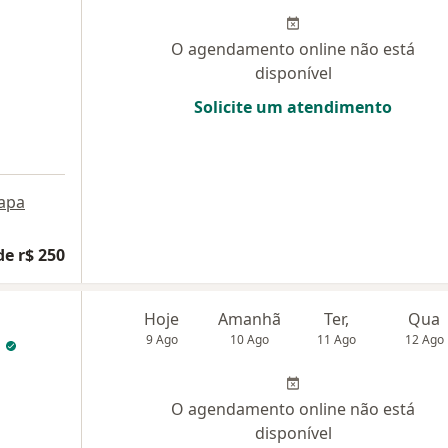
O agendamento online não está
disponível
Solicite um atendimento
apa
de r$ 250
Hoje
Amanhã
Ter,
Qua
a
9 Ago
10 Ago
11 Ago
12 Ago
O agendamento online não está
disponível