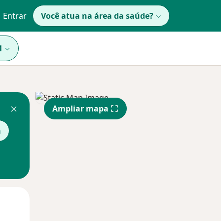
Entrar
Você atua na área da saúde?
1
Ampliar mapa
a
Qui,
Sex,
Sáb,
13 Ago
14 Ago
15 Ago