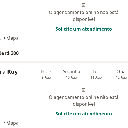
O agendamento online não está
disponível
Solicite um atendimento
do Morro, Guarapari
•
Mapa
de r$ 300
ra Ruy
Hoje
Amanhã
Ter,
Qua
9 Ago
10 Ago
11 Ago
12 Ago
O agendamento online não está
disponível
Solicite um atendimento
•
Mapa