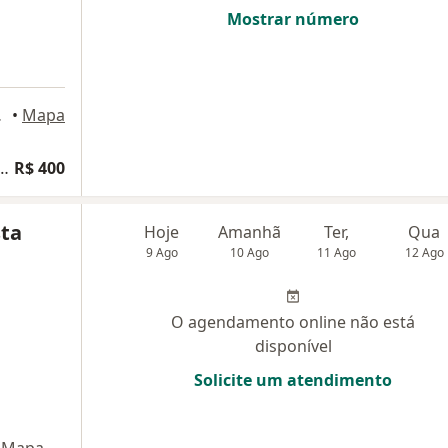
Mostrar número
01, Guarapari
•
Mapa
lta Endocrinologia e Metabologia
R$ 400
sta
Hoje
Amanhã
Ter,
Qua
9 Ago
10 Ago
11 Ago
12 Ago
O agendamento online não está
disponível
Solicite um atendimento
Mapa