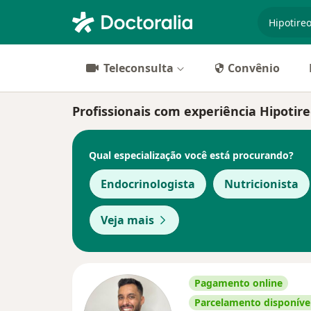
especiali
Teleconsulta
Convênio
Profissionais com experiência Hipotir
Qual especialização você está procurando?
Endocrinologista
Nutricionista
Veja mais
Pagamento online
Parcelamento disponíve