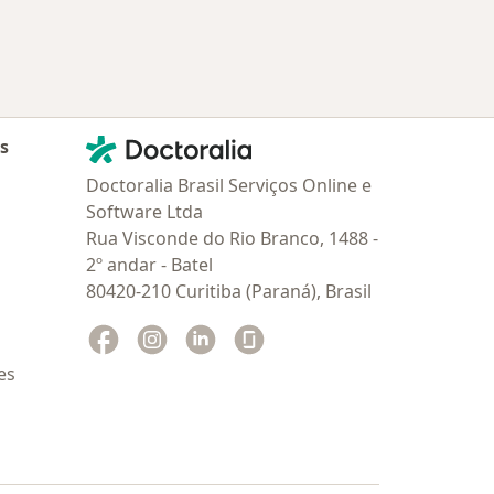
Contato
Doctoralia - Homepage
as
Doctoralia Brasil Serviços Online e
Software Ltda
Rua Visconde do Rio Branco, 1488 -
2º andar - Batel
80420-210 Curitiba (Paraná), Brasil
Facebook
abre num novo separador
Instagram
abre num novo separador
Linkedin
abre num novo separador
Glassdoor
abre num novo separador
es