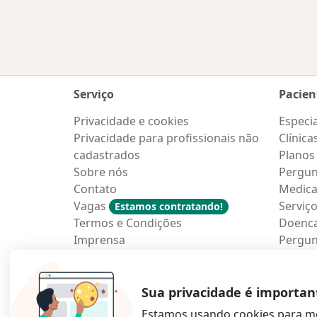
Serviço
Pacien
Privacidade e cookies
Especia
Privacidade para profissionais não
Clínica
cadastrados
Planos
Sobre nós
Pergun
Contato
Medic
Vagas
Serviç
Estamos contratando!
Termos e Condições
Doenc
Imprensa
Pergun
Lei da Igualdade Salarial
Aplica
Blog p
Sua privacidade é importan
Estamos usando cookies para me