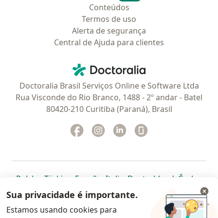
Conteúdos
Termos de uso
Alerta de segurança
Central de Ajuda para clientes
Contato
Doctoralia - Homepage
Doctoralia Brasil Serviços Online e Software Ltda
Rua Visconde do Rio Branco, 1488 - 2º andar - Batel
80420-210 Curitiba (Paraná), Brasil
Facebook
abre num novo separador
Instagram
abre num novo separador
Linkedin
abre num novo separad
Glassdoor
abre num novo se
abre num novo separador
abre num novo separador
abre num novo separador
abre num novo separado
abre num n
abre
Polska
,
Türkiye
,
España
,
Italia
,
Deutschland
,
Česko
,
abre num novo separador
abre num novo separador
abre num novo separador
abre num novo separa
abre num no
abre n
Portugal
,
México
,
Chile
,
Brasil
,
Argentina
,
Perú
,
Sua privacidade é importante.
abre num novo separad
Colombia
Estamos usando cookies para