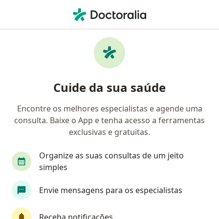
Men
Síndrome Ovariana Metabólica Poliendócrina - Somp Sop • Aquiraz, Ceará CE
Filtros
• 1
Convênio
Mapa
Profissionais com experiência Síndrome
Cuide da sua saúde
Ovariana Metabólica Poliendócrina -
SOMP/SOP, Aquiraz
Encontre os melhores especialistas e agende uma
consulta. Baixe o App e tenha acesso a ferramentas
Qual especialização você está procurando?
exclusivas e gratuitas.
Ginecologista
Nutricionista
Cardiologist
Organize as suas consultas de um jeito
simples
Envie mensagens para os especialistas
Receba notificações