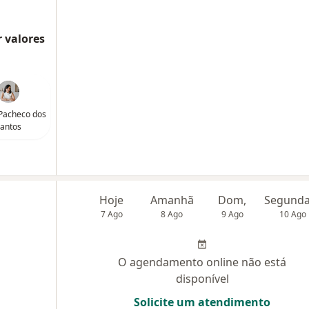
 valores
 Pacheco dos
antos
Hoje
Amanhã
Dom,
7 Ago
8 Ago
9 Ago
10 Ago
O agendamento online não está
disponível
Solicite um atendimento