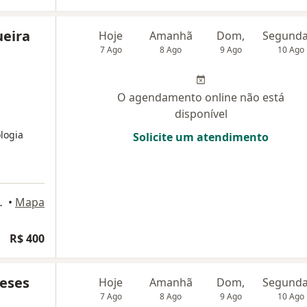
ueira
Hoje
Amanhã
Dom,
7 Ago
8 Ago
9 Ago
10 Ago
O agendamento online não está
disponível
logia
Solicite um atendimento
opolitan, Goiânia
•
Mapa
R$ 400
eses
Hoje
Amanhã
Dom,
7 Ago
8 Ago
9 Ago
10 Ago