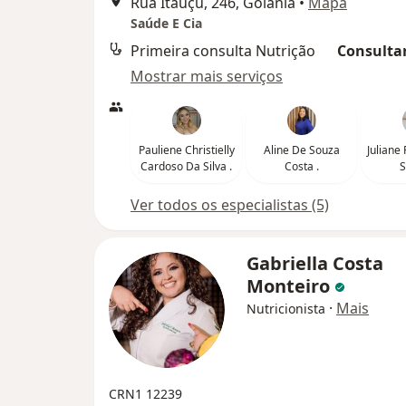
Rua Itauçu, 246, Goiânia
•
Mapa
Saúde E Cia
Primeira consulta Nutrição
Consultar
Mostrar mais serviços
Pauliene Christielly
Aline De Souza
Juliane
Cardoso Da Silva .
Costa .
S
Ver todos os especialistas (5)
Gabriella Costa
Monteiro
·
Mais
Nutricionista
CRN1 12239