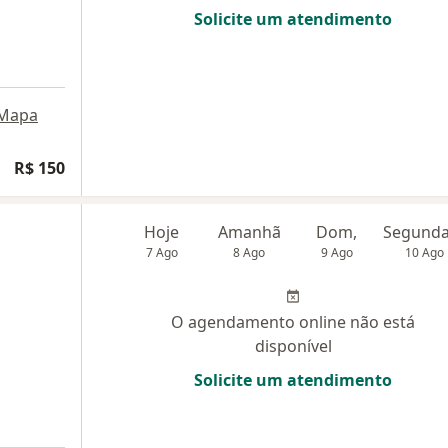
Solicite um atendimento
Mapa
R$ 150
Hoje
Amanhã
Dom,
7 Ago
8 Ago
9 Ago
10 Ago
O agendamento online não está
disponível
Solicite um atendimento