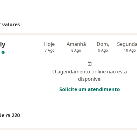
 valores
ly
Hoje
Amanhã
Dom,
.
7 Ago
8 Ago
9 Ago
10 Ago
O agendamento online não está
disponível
Solicite um atendimento
de r$ 220