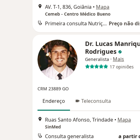
AV. T-1, 836, Goiânia
•
Mapa
Cemeb - Centro Médico Bueno
Primeira consulta Nutrição
Preço não di
Dr. Lucas Manriq
Rodrigues
·
Mais
Generalista
17 opiniões
CRM 23889 GO
Endereço
Teleconsulta
Ruas Santo Afonso, Trindade
•
Mapa
SinMed
Consulta generalista
a partir 