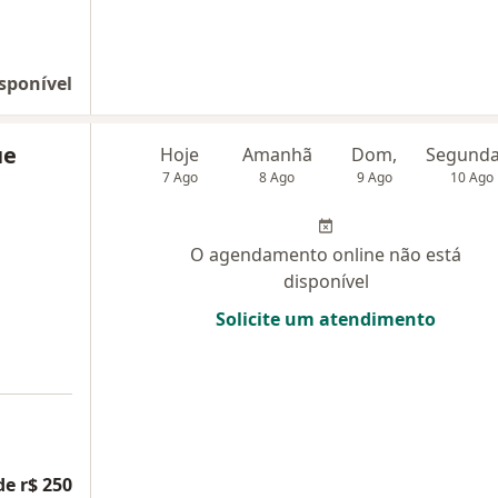
sponível
ue
Hoje
Amanhã
Dom,
7 Ago
8 Ago
9 Ago
10 Ago
O agendamento online não está
disponível
Solicite um atendimento
de r$ 250