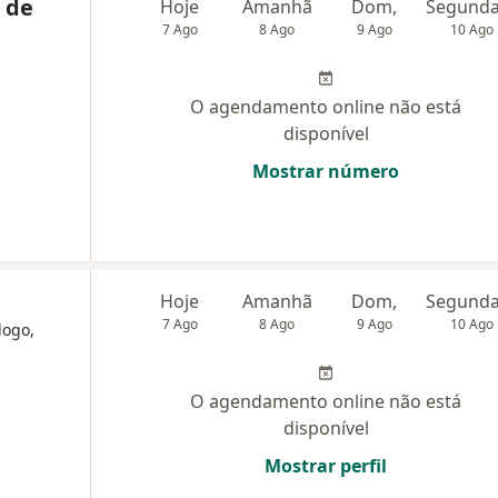
 de
Hoje
Amanhã
Dom,
7 Ago
8 Ago
9 Ago
10 Ago
O agendamento online não está
disponível
Mostrar número
Hoje
Amanhã
Dom,
7 Ago
8 Ago
9 Ago
10 Ago
logo,
O agendamento online não está
disponível
Mostrar perfil