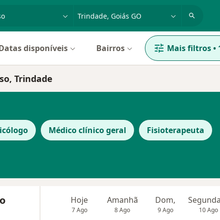
dade, doença ou nome
cidade ou região
Datas disponíveis
Bairros
Mais filtros
•
so, Trindade
icólogo
Médico clínico geral
Fisioterapeuta
do
Hoje
Amanhã
Dom,
7 Ago
8 Ago
9 Ago
10 Ago