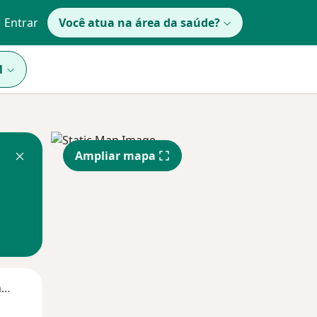
Entrar
Você atua na área da saúde?
1
Ampliar mapa
Segunda-feira
Ter,
Qua
Qui,
11 Ago
12 Ago
13 Ago