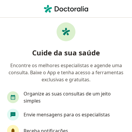
Men
Transtorno Cognitivo Leve Tcl • Brasília, Distrito Federal DF
Filtros
• 1
Convênio
Mapa
Profissionais com experiência Transtorno
Cuide da sua saúde
cognitivo leve (TCL), Brasília
Encontre os melhores especialistas e agende uma
consulta. Baixe o App e tenha acesso a ferramentas
Qual especialização você está procurando?
exclusivas e gratuitas.
Psicólogo
Psiquiatra
Psicanalista
Méd
Organize as suas consultas de um jeito
simples
Envie mensagens para os especialistas
Receba notificações