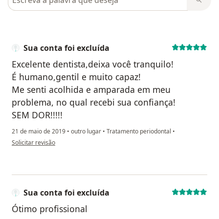
Sua conta foi excluída
Excelente dentista,deixa você tranquilo!
É humano,gentil e muito capaz!
Me senti acolhida e amparada em meu
problema, no qual recebi sua confiança!
SEM DOR!!!!!
21 de maio de 2019
•
outro lugar
•
Tratamento periodontal
•
na opinião do utilizador Sua conta foi excluída
Solicitar revisão
Sua conta foi excluída
Ótimo profissional