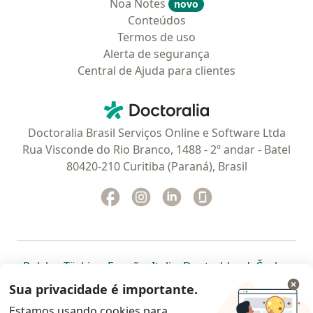
Noa Notes
novo
Conteúdos
Termos de uso
Alerta de segurança
Central de Ajuda para clientes
Contato
Doctoralia - Homepage
Doctoralia Brasil Serviços Online e Software Ltda
Rua Visconde do Rio Branco, 1488 - 2º andar - Batel
80420-210 Curitiba (Paraná), Brasil
Facebook
abre num novo separador
Instagram
abre num novo separador
Linkedin
abre num novo separad
Glassdoor
abre num novo se
abre num novo separador
abre num novo separador
abre num novo separador
abre num novo separado
abre num n
abre
Polska
,
Türkiye
,
España
,
Italia
,
Deutschland
,
Česko
,
abre num novo separador
abre num novo separador
abre num novo separador
abre num novo separa
abre num no
abre n
Portugal
,
México
,
Chile
,
Brasil
,
Argentina
,
Perú
,
Sua privacidade é importante.
abre num novo separad
Colombia
Estamos usando cookies para