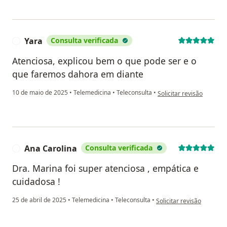
Yara
Consulta verificada
Y
Atenciosa, explicou bem o que pode ser e o
que faremos dahora em diante
na opinião do utilizador 
10 de maio de 2025
•
Telemedicina
•
Teleconsulta
•
Solicitar revisão
Ana Carolina
Consulta verificada
A
Dra. Marina foi super atenciosa , empática e
cuidadosa !
na opinião do utilizador 
25 de abril de 2025
•
Telemedicina
•
Teleconsulta
•
Solicitar revisão