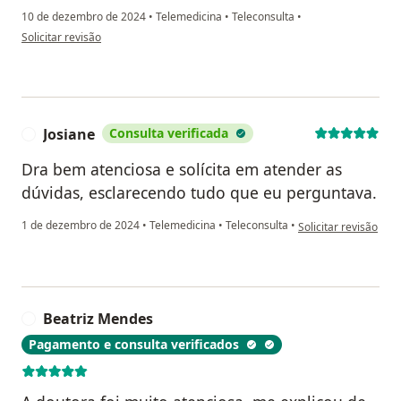
10 de dezembro de 2024
•
Telemedicina
•
Teleconsulta
•
na opinião do utilizador Rodrigo
Solicitar revisão
Josiane
Consulta verificada
J
Dra bem atenciosa e solícita em atender as
dúvidas, esclarecendo tudo que eu perguntava.
na opinião do utiliza
1 de dezembro de 2024
•
Telemedicina
•
Teleconsulta
•
Solicitar revisão
Beatriz Mendes
B
Pagamento e consulta verificados