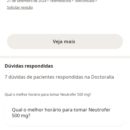
21 de setembro de 2024
•
Telemedicina
•
Teleconsulta
•
na opinião do utilizador Larissa Maia
Solicitar revisão
Veja mais
opiniões acima
Dúvidas respondidas
7 dúvidas de pacientes respondidas na Doctoralia
Qual o melhor horário para tomar Neutrofer 500 mg?
Qual o melhor horário para tomar Neutrofer
500 mg?