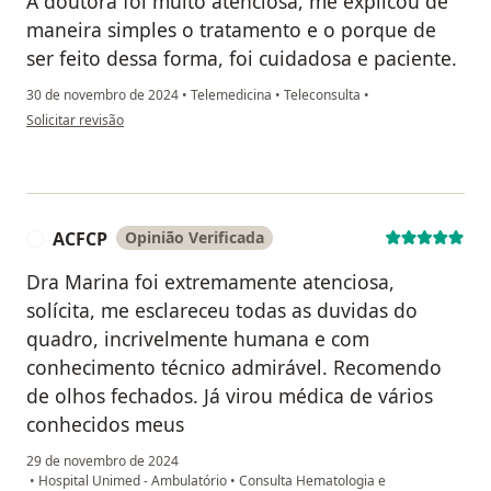
A doutora foi muito atenciosa, me explicou de
maneira simples o tratamento e o porque de
ser feito dessa forma, foi cuidadosa e paciente.
30 de novembro de 2024
•
Telemedicina
•
Teleconsulta
•
na opinião do utilizador Beatriz Mendes
Solicitar revisão
ACFCP
Opinião Verificada
A
Dra Marina foi extremamente atenciosa,
solícita, me esclareceu todas as duvidas do
quadro, incrivelmente humana e com
conhecimento técnico admirável. Recomendo
de olhos fechados. Já virou médica de vários
conhecidos meus
29 de novembro de 2024
•
Hospital Unimed - Ambulatório
•
Consulta Hematologia e