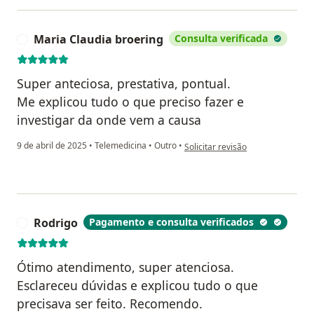
Maria Claudia broering
Consulta verificada
M
Super anteciosa, prestativa, pontual.
Me explicou tudo o que preciso fazer e
investigar da onde vem a causa
na opinião do utilizador Maria Cl
9 de abril de 2025
•
Telemedicina
•
Outro
•
Solicitar revisão
Rodrigo
Pagamento e consulta verificados
R
Ótimo atendimento, super atenciosa.
Esclareceu dúvidas e explicou tudo o que
precisava ser feito. Recomendo.