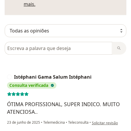
Saber mais sobre pareceres
mais.
Pesquisar em opiniões
Istéphani Gama Salum Istéphani
I
Consulta verificada
ÓTIMA PROFISSIONAL, SUPER INDICO. MUITO
ATENCIOSA..
na opinião do utilizado
23 de junho de 2025
•
Telemedicina
•
Teleconsulta
•
Solicitar revisão