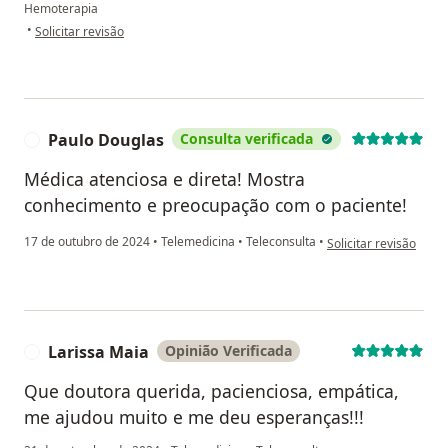
Hemoterapia
na opinião do utilizador ACFCP
•
Solicitar revisão
Paulo Douglas
Consulta verificada
P
Médica atenciosa e direta! Mostra
conhecimento e preocupação com o paciente!
na opinião do utiliza
17 de outubro de 2024
•
Telemedicina
•
Teleconsulta
•
Solicitar revisão
Larissa Maia
Opinião Verificada
L
Que doutora querida, pacienciosa, empática,
me ajudou muito e me deu esperanças!!!