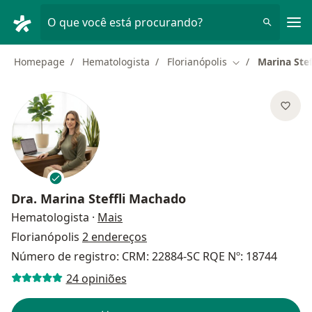
Men
O que você está procurando?
Homepage
Hematologista
Florianópolis
Marina Ste
Mudar de cidade
Dra.
Marina Steffli Machado
sobre as especializações
Hematologista
·
Mais
Florianópolis
2 endereços
Número de registro: CRM: 22884-SC RQE Nº: 18744
24 opiniões