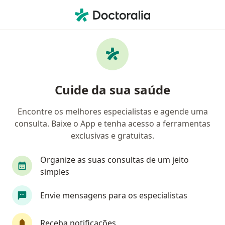
Men
Orientação Profissional • Passo Fundo, Rio Grande do Sul RS
Filtros
• 1
Convênio
Mapa
Orientação profissional em Passo Fundo:
Cuide da sua saúde
clínicas e especialistas
Encontre os melhores especialistas e agende uma
consulta. Baixe o App e tenha acesso a ferramentas
Qual especialização você está procurando?
exclusivas e gratuitas.
Psicólogo
Dentista
Fisioterapeuta
Fo
Organize as suas consultas de um jeito
simples
Envie mensagens para os especialistas
Receba notificações