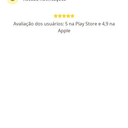
Aletéia Maria dos Passos Pinto
Avaliação dos usuários: 5 na Play Store e 4,9 na
·
Mais
Psicólogo
Apple
CRP - 07/22370
Rua Guarani, 280 - Sala 1, Passo Fundo
•
Mapa
Consultório particular
Psicoterapia Criança
Preço não disponível
Esse especialista não oferece agendamento online para esse endereço.
Solicite um atendimento