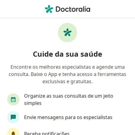
Men
Psicoterapia Criança • Passo Fundo, Rio Grande do Sul RS
Filtros
• 1
Convênio
Mapa
Psicoterapia Criança em Passo Fundo:
Cuide da sua saúde
clínicas e especialistas
Encontre os melhores especialistas e agende uma
consulta. Baixe o App e tenha acesso a ferramentas
Que tipo de consulta você quer agendar?
exclusivas e gratuitas.
Psicoterapia Criança
Organize as suas consultas de um jeito
simples
Envie mensagens para os especialistas
Receba notificações