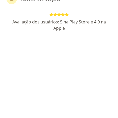
Pagamento online
Avaliação dos usuários: 5 na Play Store e 4,9 na
Doriana Gozzi Miotto
Apple
Psicóloga
20 opiniões
CRP RS 42947
Esp.: psicossomática e ter. sist. casal e família.
Palestrante com mais de 20 anos de experiência.
Acolhimento, respeito, ética e cuidado integral.
Parcelamento disponível
Endereço
Teleconsulta
Rua General Osório, 1155 sala 403, Passo Fundo
•
Mapa
Doriana Gozzi Miotto