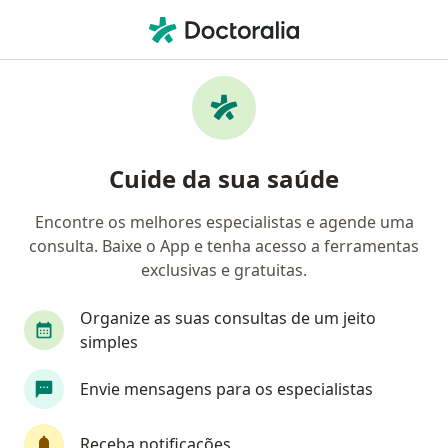
Men
Anamnese Psicológica • Passo Fundo, Rio Grande do Sul RS
Filtros
• 1
Convênio
Mapa
Anamnese psicológica em Passo Fundo:
Cuide da sua saúde
clínicas e especialistas
Encontre os melhores especialistas e agende uma
consulta. Baixe o App e tenha acesso a ferramentas
Qual especialização você está procurando?
exclusivas e gratuitas.
Psicólogo
Psicanalista
Psicopedagogo
Organize as suas consultas de um jeito
simples
Envie mensagens para os especialistas
Receba notificações