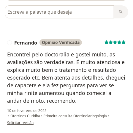
Pesquisar em opiniões
Fernando
Opinião Verificada
F
Encontrei pelo doctoralia e gostei muito, as
avaliações são verdadeiras. É muito atenciosa e
explica muito bem o tratamento e resultado
esperado etc. Bem atenta aos detalhes, cheguei
de capacete e ela fez perguntas para ver se
minha rinite aumentou quando comecei a
andar de moto, recomendo.
10 de fevereiro de 2025
•
Otorrinos Curitiba
•
Primeira consulta Otorrinolaringologia
•
na opinião do utilizador Fernando
Solicitar revisão