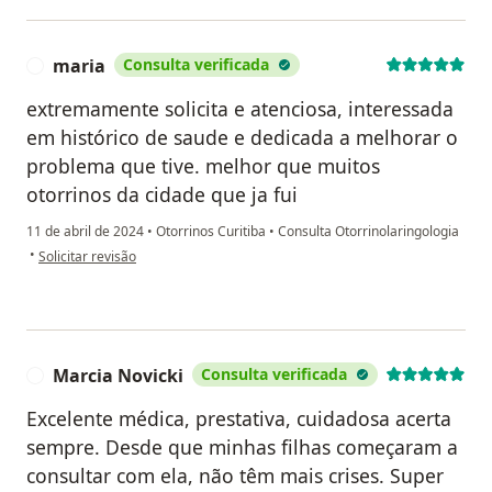
maria
Consulta verificada
M
extremamente solicita e atenciosa, interessada
em histórico de saude e dedicada a melhorar o
problema que tive. melhor que muitos
otorrinos da cidade que ja fui
11 de abril de 2024
•
Otorrinos Curitiba
•
Consulta Otorrinolaringologia
na opinião do utilizador maria
•
Solicitar revisão
Marcia Novicki
Consulta verificada
M
Excelente médica, prestativa, cuidadosa acerta
sempre. Desde que minhas filhas começaram a
consultar com ela, não têm mais crises. Super