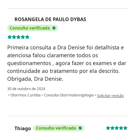
ROSANGELA DE PAULO DYBAS
R
Consulta verificada
Primeira consulta a Dra Denise foi detalhista e
atenciosa falou claramente todos os
questionamentos , agora fazer os exames e dar
continuidade ao tratamento por ela descrito.
Obrigada, Dra Denise.
30 de outubro de 2024
na opinião do utiliz
•
Otorrinos Curitiba
•
Consulta Otorrinolaringologia
•
Solicitar revisão
Thiago
Consulta verificada
T