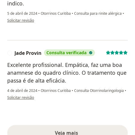
indico.
5 de abril de 2024
•
Otorrinos Curitiba
•
Consulta para rinite alérgica
•
na opinião do utilizador Marcia Novicki
Solicitar revisão
Jade Provin
Consulta verificada
J
Excelente profissional. Empática, faz uma boa
anamnese do quadro clínico. O tratamento que
passa é de alta eficácia.
4 de abril de 2024
•
Otorrinos Curitiba
•
Consulta Otorrinolaringologia
•
na opinião do utilizador Jade Provin
Solicitar revisão
Veja mais