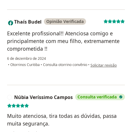
Thaís Budel
Opinião Verificada
T
Excelente profissional!! Atenciosa comigo e
principalmente com meu filho, extremamente
comprometida !!
6 de dezembro de 2024
na opinião do utilizador 
•
Otorrinos Curitiba
•
Consulta otorrino convênio
•
Solicitar revisão
Núbia Veríssimo Campos
Consulta verificada
N
Muito atenciosa, tira todas as dúvidas, passa
muita segurança.