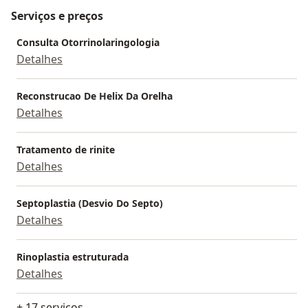
em Curitiba, estou à disposição para ajudar. Agende
Serviços e preços
uma consulta e venha conhecer meu trabalho.
Consulta Otorrinolaringologia
Detalhes
Reconstrucao De Helix Da Orelha
Detalhes
Tratamento de rinite
Detalhes
Septoplastia (Desvio Do Septo)
Detalhes
Rinoplastia estruturada
Detalhes
+ 17 serviços