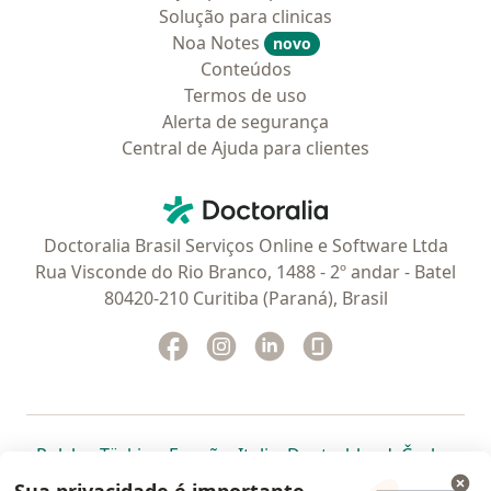
Solução para clinicas
Noa Notes
novo
Conteúdos
Termos de uso
Alerta de segurança
Central de Ajuda para clientes
Contato
Doctoralia - Homepage
Doctoralia Brasil Serviços Online e Software Ltda
Rua Visconde do Rio Branco, 1488 - 2º andar - Batel
80420-210 Curitiba (Paraná), Brasil
Facebook
abre num novo separador
Instagram
abre num novo separador
Linkedin
abre num novo separad
Glassdoor
abre num novo se
abre num novo separador
abre num novo separador
abre num novo separador
abre num novo separado
abre num n
abre
Polska
,
Türkiye
,
España
,
Italia
,
Deutschland
,
Česko
,
abre num novo separador
abre num novo separador
abre num novo separador
abre num novo separa
abre num no
abre n
Portugal
,
México
,
Chile
,
Brasil
,
Argentina
,
Perú
,