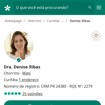
Men
O que você está procurando?
Homepage
Otorrino
Curitiba
Denise Ribas
Mudar de cidade
Dra.
Denise Ribas
sobre as especializações
Otorrino
·
Mais
Curitiba
1 endereço
Número de registro: CRM PR 24380 - RQE Nº: 2279
25 opiniões