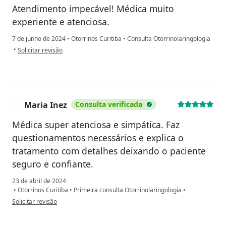
Atendimento impecável! Médica muito
experiente e atenciosa.
7 de junho de 2024
•
Otorrinos Curitiba
•
Consulta Otorrinolaringologia
na opinião do utilizador Thiago
•
Solicitar revisão
Maria Inez
Consulta verificada
M
Médica super atenciosa e simpática. Faz
questionamentos necessários e explica o
tratamento com detalhes deixando o paciente
seguro e confiante.
23 de abril de 2024
•
Otorrinos Curitiba
•
Primeira consulta Otorrinolaringologia
•
na opinião do utilizador Maria Inez
Solicitar revisão