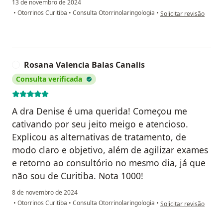
13 de novembro de 2024
na opinião do utiliza
•
Otorrinos Curitiba
•
Consulta Otorrinolaringologia
•
Solicitar revisão
Rosana Valencia Balas Canalis
R
Consulta verificada
A dra Denise é uma querida! Começou me
cativando por seu jeito meigo e atencioso.
Explicou as alternativas de tratamento, de
modo claro e objetivo, além de agilizar exames
e retorno ao consultório no mesmo dia, já que
não sou de Curitiba. Nota 1000!
8 de novembro de 2024
na opinião do utilizad
•
Otorrinos Curitiba
•
Consulta Otorrinolaringologia
•
Solicitar revisão