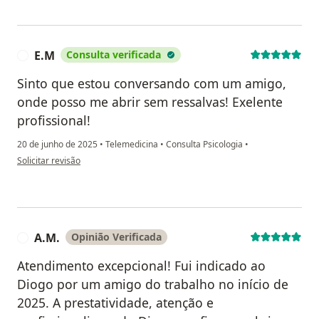
E.M
Consulta verificada
E
Sinto que estou conversando com um amigo,
onde posso me abrir sem ressalvas! Exelente
profissional!
20 de junho de 2025
•
Telemedicina
•
Consulta Psicologia
•
na opinião do utilizador E.M
Solicitar revisão
A.M.
Opinião Verificada
A
Atendimento excepcional! Fui indicado ao
Diogo por um amigo do trabalho no início de
2025. A prestatividade, atenção e