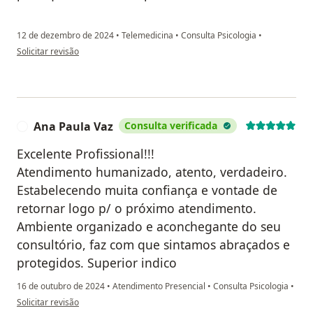
12 de dezembro de 2024
•
Telemedicina
•
Consulta Psicologia
•
na opinião do utilizador João A.
Solicitar revisão
Ana Paula Vaz
Consulta verificada
A
Excelente Profissional!!!
Atendimento humanizado, atento, verdadeiro.
Estabelecendo muita confiança e vontade de
retornar logo p/ o próximo atendimento.
Ambiente organizado e aconchegante do seu
consultório, faz com que sintamos abraçados e
protegidos. Superior indico
16 de outubro de 2024
•
Atendimento Presencial
•
Consulta Psicologia
•
na opinião do utilizador Ana Paula Vaz
Solicitar revisão