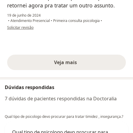
retornei agora pra tratar um outro assunto.
19 de junho de 2024
•
Atendimento Presencial
•
Primeira consulta psicologia
•
na opinião do utilizador Elton Dias
Solicitar revisão
Veja mais
opiniões acima
Dúvidas respondidas
7 dúvidas de pacientes respondidas na Doctoralia
Qual tipo de psicologo devo procurar para tratar timidez , insegurança.?
Qual tipo de psicologo devo procurar para