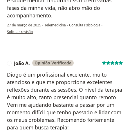
e saúde mental. Importantíssimo em várias
fases da minha vida, não abro mão do
acompanhamento.
27 de março de 2025
•
Telemedicina
•
Consulta Psicologia
•
na opinião do utilizador G.G
Solicitar revisão
João A.
Opinião Verificada
J
Diogo é um profissional excelente, muito
atencioso e que me proporciona excelentes
reflexões durante as sessões. O nível da terapia
é muito alto, tanto presencial quanto remoto.
Vem me ajudando bastante a passar por um
momento difícil que tenho passado e lidar com
os meus problemas. Recomendo fortemente
para quem busca terapia!