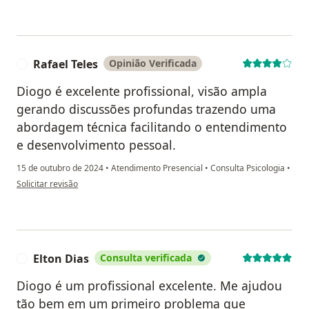
Rafael Teles
Opinião Verificada
R
Diogo é excelente profissional, visão ampla
gerando discussões profundas trazendo uma
abordagem técnica facilitando o entendimento
e desenvolvimento pessoal.
15 de outubro de 2024
•
Atendimento Presencial
•
Consulta Psicologia
•
na opinião do utilizador Rafael Teles
Solicitar revisão
Elton Dias
Consulta verificada
E
Diogo é um profissional excelente. Me ajudou
tão bem em um primeiro problema que