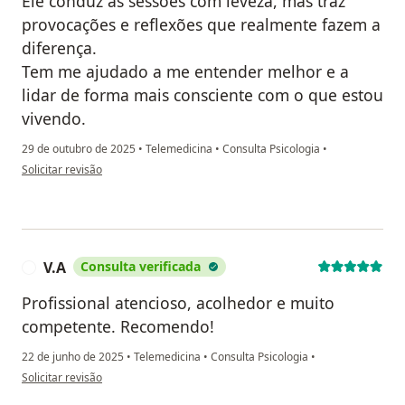
Ele conduz as sessões com leveza, mas traz
provocações e reflexões que realmente fazem a
diferença.
Tem me ajudado a me entender melhor e a
lidar de forma mais consciente com o que estou
vivendo.
29 de outubro de 2025
•
Telemedicina
•
Consulta Psicologia
•
na opinião do utilizador A.C.
Solicitar revisão
V.A
Consulta verificada
V
Profissional atencioso, acolhedor e muito
competente. Recomendo!
22 de junho de 2025
•
Telemedicina
•
Consulta Psicologia
•
na opinião do utilizador V.A
Solicitar revisão