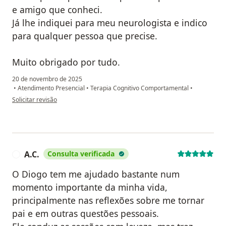
e amigo que conheci.
Já lhe indiquei para meu neurologista e indico
para qualquer pessoa que precise.
Muito obrigado por tudo.
20 de novembro de 2025
•
Atendimento Presencial
•
Terapia Cognitivo Comportamental
•
na opinião do utilizador Luiz Fernandes
Solicitar revisão
A.C.
Consulta verificada
A
O Diogo tem me ajudado bastante num
momento importante da minha vida,
principalmente nas reflexões sobre me tornar
pai e em outras questões pessoais.