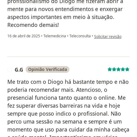
profissionalismo do Diogo me fizeram abrir a
mente para novos entendimentos e enxergar
aspectos importantes em meio à situação.
Recomendo demais!
na opinião do utilizador 
16 de abril de 2025
•
Telemedicina
•
Teleconsulta
•
Solicitar revisão
G.G
Opinião Verificada
G
Me trato com o Diogo há bastante tempo e não
poderia recomendar mais. Atencioso, o
presencial funciona tanto quanto o online. Me
fez superar diversas barreiras na vida e hoje
sempre que posso indico o profissional. Não
perco uma sessão na semana e sempre é um
momento que uso para cuidar da minha cabeça