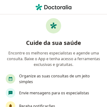
Men
Agitação Psicomotora • Salvador, Bahia BA
Filtros
• 1
Convênio
Mapa
Profissionais com experiência Agitação
Cuide da sua saúde
Psicomotora, Salvador
Encontre os melhores especialistas e agende uma
consulta. Baixe o App e tenha acesso a ferramentas
Qual especialização você está procurando?
exclusivas e gratuitas.
Psicólogo
Psiquiatra
Psicanalista
Ne
Organize as suas consultas de um jeito
simples
Envie mensagens para os especialistas
Receba notificações