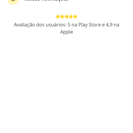
Pagamento online
Avaliação dos usuários: 5 na Play Store e 4,9 na
Meire Queirós
Apple
·
Mais
Psicóloga
20 opiniões
CRP BA 11906
Endereço
Teleconsulta
Avenida Antônio Carlos Magalhães, 3129, Salvador
•
Mapa
Espaço ABA CADABRA
Consulta Psicologia
R$ 200
Esse especialista não oferece agendamento online para esse endereço.
Solicite um atendimento