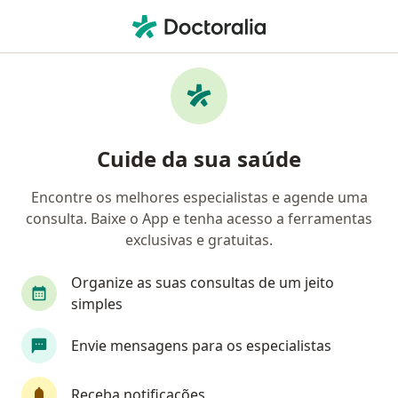
Men
Alergia A Medicamentos • Goiânia, Goiás GO
Filtros
• 1
Convênio
Mapa
Profissionais com experiência Alergia a
Cuide da sua saúde
medicamentos, Goiânia
Encontre os melhores especialistas e agende uma
consulta. Baixe o App e tenha acesso a ferramentas
Qual especialização você está procurando?
exclusivas e gratuitas.
Pediatra
Alergista
Dermatologista
G
Organize as suas consultas de um jeito
simples
Envie mensagens para os especialistas
Receba notificações