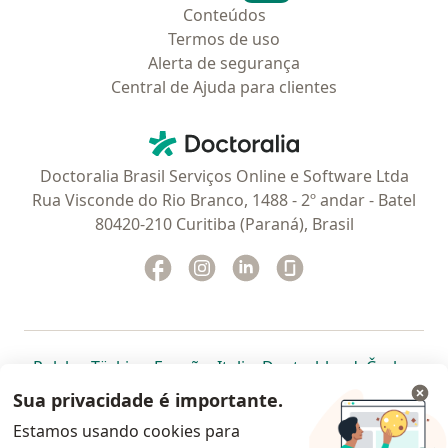
Conteúdos
Termos de uso
Alerta de segurança
Central de Ajuda para clientes
Contato
Doctoralia - Homepage
Doctoralia Brasil Serviços Online e Software Ltda
Rua Visconde do Rio Branco, 1488 - 2º andar - Batel
80420-210 Curitiba (Paraná), Brasil
Facebook
abre num novo separador
Instagram
abre num novo separador
Linkedin
abre num novo separad
Glassdoor
abre num novo se
abre num novo separador
abre num novo separador
abre num novo separador
abre num novo separado
abre num n
abre
Polska
,
Türkiye
,
España
,
Italia
,
Deutschland
,
Česko
,
abre num novo separador
abre num novo separador
abre num novo separador
abre num novo separa
abre num no
abre n
Portugal
,
México
,
Chile
,
Brasil
,
Argentina
,
Perú
,
Sua privacidade é importante.
abre num novo separad
Colombia
Estamos usando cookies para