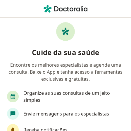
Men
Anemia • Extrema, Minas Gerais MG
Filtros
• 1
Convênio
Mapa
Profissionais com experiência Anemia,
Cuide da sua saúde
Extrema
Encontre os melhores especialistas e agende uma
consulta. Baixe o App e tenha acesso a ferramentas
Qual especialização você está procurando?
exclusivas e gratuitas.
Pediatra
Nutricionista
Organize as suas consultas de um jeito
simples
Envie mensagens para os especialistas
Receba notificações