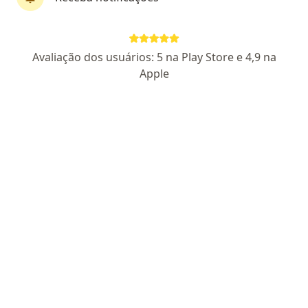
Ana Claudia Sapuppo
Avaliação dos usuários: 5 na Play Store e 4,9 na
·
Mais
Pediatra
Apple
23 opiniões
CRM:MG 82866
- RQE Nº: 47353
RUA BENJAMIN CONSTANT, Extrema
•
Mapa
CENTRO MEDICO DE CUNTO LTDA
Consulta Pediatria
Consultar valores
Esse especialista não oferece agendamento online para esse endereço.
Solicite um atendimento