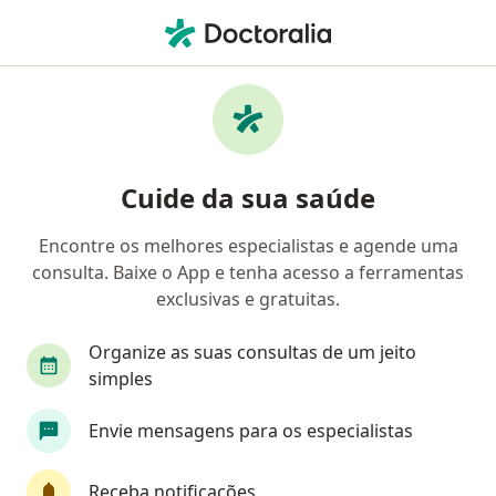
Men
Angina • Indaiatuba, São Paulo SP
Filtros
• 1
Convênio
Mapa
Profissionais com experiência Angina,
Cuide da sua saúde
Indaiatuba
Encontre os melhores especialistas e agende uma
consulta. Baixe o App e tenha acesso a ferramentas
Qual especialização você está procurando?
exclusivas e gratuitas.
Cardiologista
Médico clínico geral
Angiol
Organize as suas consultas de um jeito
simples
Envie mensagens para os especialistas
Receba notificações