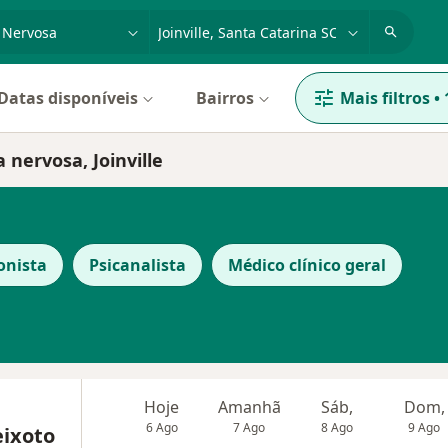
dade, doença ou nome
cidade ou região
Datas disponíveis
Bairros
Mais filtros
•
 nervosa, Joinville
onista
Psicanalista
Médico clínico geral
Hoje
Amanhã
Sáb,
Dom,
6 Ago
7 Ago
8 Ago
9 Ago
eixoto