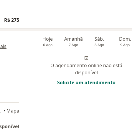
R$ 275
Hoje
Amanhã
Sáb,
Dom,
6 Ago
7 Ago
8 Ago
9 Ago
ais
O agendamento online não está
disponível
Solicite um atendimento
édico., Joinville
•
Mapa
sponível