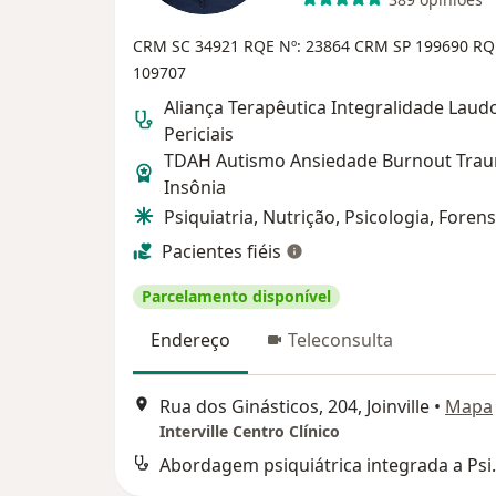
CRM SC 34921
RQE Nº: 23864
CRM SP 199690
RQ
109707
Aliança Terapêutica Integralidade Laud
Periciais
TDAH Autismo Ansiedade Burnout Tra
Insônia
Psiquiatria, Nutrição, Psicologia, Foren
Pacientes fiéis
Parcelamento disponível
Endereço
Teleconsulta
Rua dos Ginásticos, 204, Joinville
•
Mapa
Interville Centro Clínico
Abordagem psiqui