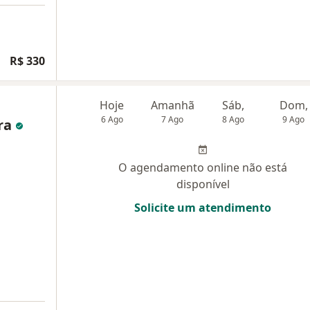
R$ 330
Hoje
Amanhã
Sáb,
Dom,
6 Ago
7 Ago
8 Ago
9 Ago
ira
O agendamento online não está
disponível
Solicite um atendimento