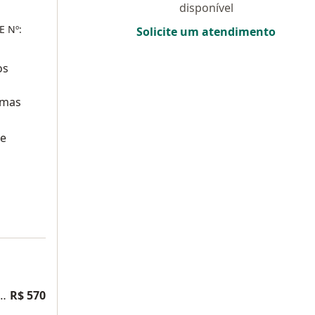
disponível
E Nº:
Solicite um atendimento
os
umas
se
átrica integrada a Psiquiatria Positiva
R$ 570