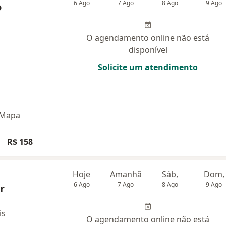
6 Ago
7 Ago
8 Ago
9 Ago
o
O agendamento online não está
disponível
Solicite um atendimento
Mapa
R$ 158
Hoje
Amanhã
Sáb,
Dom,
6 Ago
7 Ago
8 Ago
9 Ago
r
is
O agendamento online não está