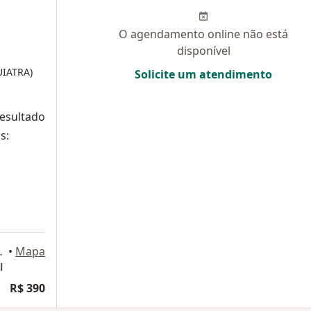
O agendamento online não está
disponível
UIATRA)
Solicite um atendimento
resultado
s:
oinville, Joinville
•
Mapa
l
R$ 390