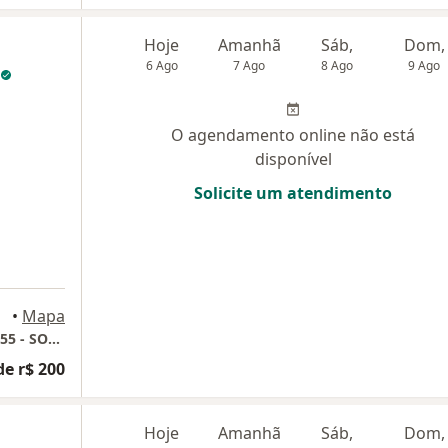
Hoje
Amanhã
Sáb,
Dom,
6 Ago
7 Ago
8 Ago
9 Ago
O agendamento online não está
disponível
Solicite um atendimento
•
Mapa
Psicólogo Clínico Leonir Troscki - CRP12/12755 - SOMENTE PSICOTERAPIA ON-LINE
de r$ 200
Hoje
Amanhã
Sáb,
Dom,