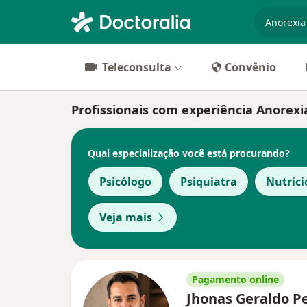
especiali
Teleconsulta
Convênio
Profissionais com experiência Anorexia
Qual especialização você está procurando?
Psicólogo
Psiquiatra
Nutrici
Veja mais
Pagamento online
Jhonas Geraldo P