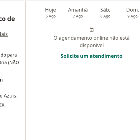
Hoje
Amanhã
Sáb,
Dom,
6 Ago
7 Ago
8 Ago
9 Ago
co de
ais
O agendamento online não está
disponível
ado para
Solicite um atendimento
tria (NÃO
om
e Azuis.
IX.