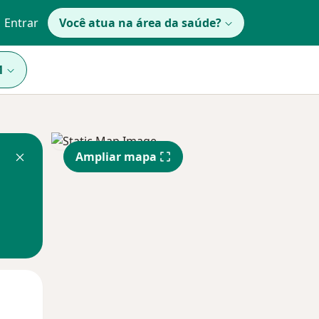
Entrar
Você atua na área da saúde?
1
Ampliar mapa
Segunda-feira
Ter,
Qua
10 Ago
11 Ago
12 Ago