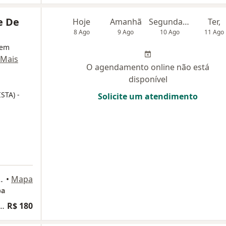
e De
Hoje
Amanhã
Segunda-feira
Ter,
8 Ago
9 Ago
10 Ago
11 Ago
 em
Mais
O agendamento online não está
disponível
ISTA)
-
Solicite um atendimento
es, 503, Itaquaquecetuba
•
Mapa
ba
rido de carótidas e vertebrais
R$ 180