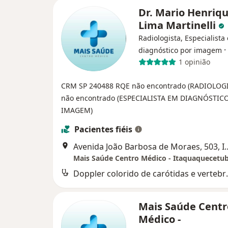
Dr. Mario Henriq
Lima Martinelli
Radiologista, Especialista
·
diagnóstico por imagem
1 opinião
CRM SP 240488
RQE não encontrado (RADIOLOG
não encontrado (ESPECIALISTA EM DIAGNÓSTIC
IMAGEM)
Pacientes fiéis
Avenida João Barbosa de Mora
Mais Saúde Centro Médico - Itaquaquecetu
Doppler colo
Mais Saúde Centr
Médico -