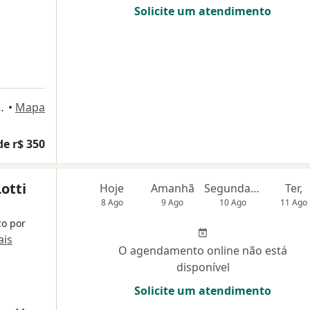
Solicite um atendimento
A SILVA 564, São Paulo
•
Mapa
de r$ 350
otti
Hoje
Amanhã
Segunda-feira
Ter,
8 Ago
9 Ago
10 Ago
11 Ago
co por
is
O agendamento online não está
disponível
Solicite um atendimento