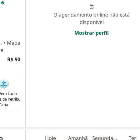
a
O agendamento online não está
disponível
Mostrar perfil
es, 503, Itaquaquecetuba
•
Mapa
ba
R$ 90
Vera Lucia
 de Petribu
Faria
o
Hoje
Amanhã
Segunda-feira
Ter,