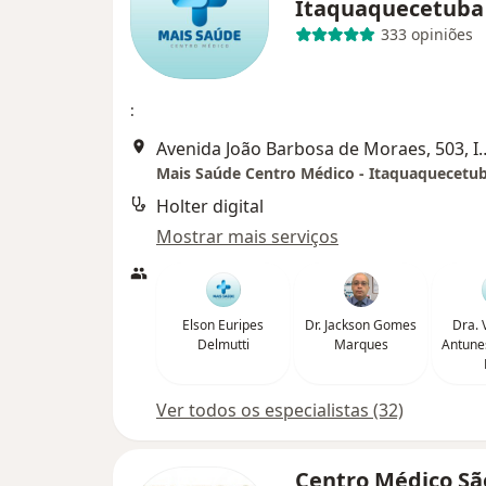
Itaquaquecetub
333 opiniões
:
Avenida João Barbosa de Mora
Mais Saúde Centro Médico - Itaquaquecetu
Holter digital
Mostrar mais serviços
Elson Euripes
Dr. Jackson Gomes
Dra. 
Delmutti
Marques
Antunes
Ver todos os especialistas (32)
Centro Médico Sã