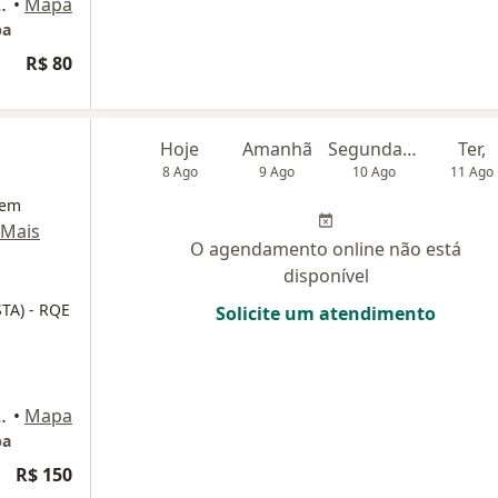
es, 503, Itaquaquecetuba
•
Mapa
ba
R$ 80
Hoje
Amanhã
Segunda-feira
Ter,
8 Ago
9 Ago
10 Ago
11 Ago
 em
Mais
O agendamento online não está
disponível
STA)
- RQE
Solicite um atendimento
es, 503, Itaquaquecetuba
•
Mapa
ba
R$ 150