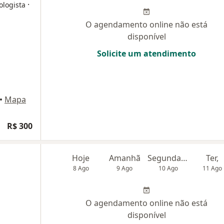
·
ologista
O agendamento online não está
disponível
Solicite um atendimento
•
Mapa
R$ 300
Hoje
Amanhã
Segunda-feira
Ter,
8 Ago
9 Ago
10 Ago
11 Ago
O agendamento online não está
disponível