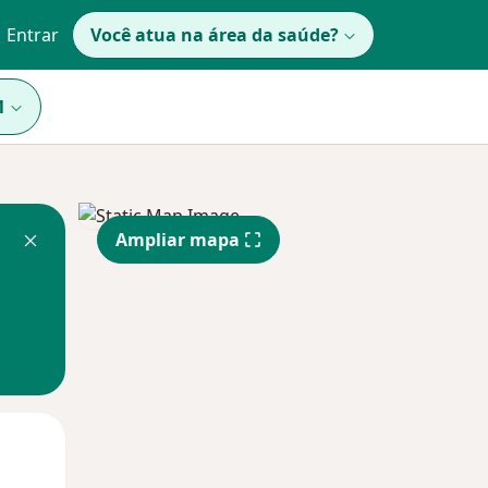
Entrar
Você atua na área da saúde?
1
Ampliar mapa
Qua
Qui,
Sex,
12 Ago
13 Ago
14 Ago