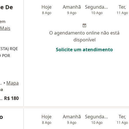
ue De
Hoje
Amanhã
Segunda-feira
Ter,
8 Ago
9 Ago
10 Ago
11 Ago
 em
Mais
O agendamento online não está
disponível
ISTA)
RQE
Solicite um atendimento
O POR
es, 503, Itaquaquecetuba
•
Mapa
ba
rido de carótidas e vertebrais
R$ 180
o
Hoje
Amanhã
Segunda-feira
Ter,
8 Ago
9 Ago
10 Ago
11 Ago