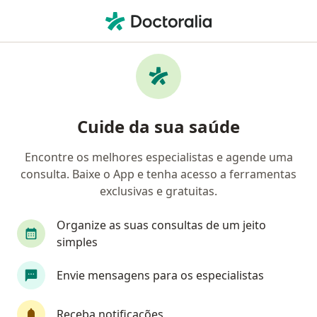
Men
Compulsão Sexual • Hortolândia, São Paulo SP
Filtros
• 1
Convênio
Mapa
Profissionais com experiência Compulsão
Cuide da sua saúde
sexual, Hortolândia
Encontre os melhores especialistas e agende uma
consulta. Baixe o App e tenha acesso a ferramentas
Qual especialização você está procurando?
exclusivas e gratuitas.
Psicanalista
Terapeuta complementar
Ps
Organize as suas consultas de um jeito
simples
Envie mensagens para os especialistas
Receba notificações