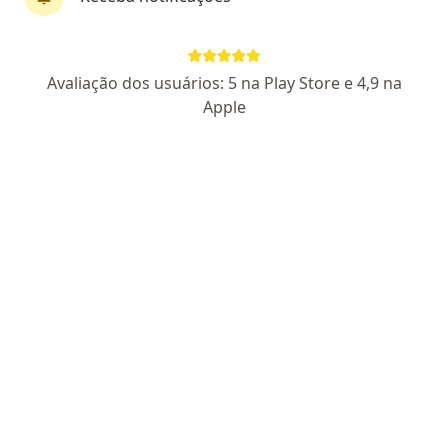
Pagamento online
Parcelamento disponível
Avaliação dos usuários: 5 na Play Store e 4,9 na
Dr. Rubens Torres
Apple
·
Mais
Psicanalista
51 opiniões
Certificado Apresentado
Endereço
Teleconsulta
Rua Jacaranda, 348, Hortolândia
•
Mapa
Consultório particular
Primeira consulta psicanálise
R$ 144
Esse especialista não oferece agendamento online para esse endereço.
Solicite um atendimento