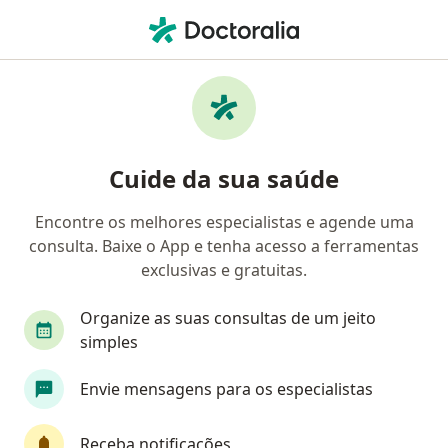
Men
Deficiências Nutricionais • Extrema, Minas Gerais MG
Filtros
• 1
Mapa
Profissionais com experiência Deficiências
Cuide da sua saúde
Nutricionais, Extrema
Encontre os melhores especialistas e agende uma
consulta. Baixe o App e tenha acesso a ferramentas
Qual especialização você está procurando?
exclusivas e gratuitas.
Pediatra
Médico clínico geral
Nutricionis
Organize as suas consultas de um jeito
simples
Envie mensagens para os especialistas
Receba notificações