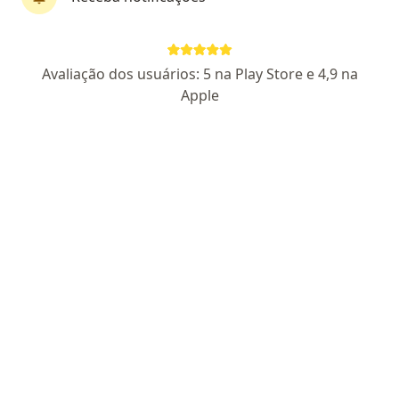
César Augusto De Lima Alves
Avaliação dos usuários: 5 na Play Store e 4,9 na
·
Mais
Nutrólogo
Apple
CRM-SP 190184
RUA BENJAMIN CONSTANT, Extrema
•
Mapa
CENTRO MEDICO DE CUNTO LTDA
Primeira consulta nutrologia
R$ 250
Esse especialista não oferece agendamento online para esse endereço.
Solicite um atendimento