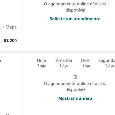
O agendamento online não está
disponível
Solicite um atendimento
6 Sala 315, Curitiba
•
Mapa
R$ 200
o
Hoje
Amanhã
Dom,
7 Ago
8 Ago
9 Ago
10 Ago
O agendamento online não está
disponível
Mostrar número