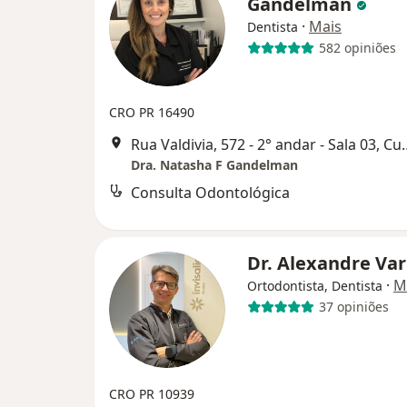
Gandelman
·
Mais
Dentista
582 opiniões
CRO PR 16490
Rua Valdivia, 572 - 2°
Dra. Natasha F Gandelman
Consulta Odontológica
Dr. Alexandre Va
·
M
Ortodontista, Dentista
37 opiniões
CRO PR 10939