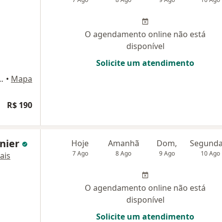
O agendamento online não está
disponível
Solicite um atendimento
 andar - Sala 03, Curitiba
•
Mapa
R$ 190
rnier
Hoje
Amanhã
Dom,
7 Ago
8 Ago
9 Ago
10 Ago
ais
O agendamento online não está
disponível
Solicite um atendimento