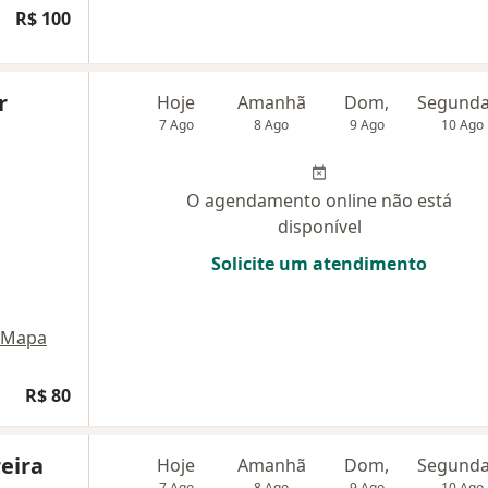
R$ 100
r
Hoje
Amanhã
Dom,
7 Ago
8 Ago
9 Ago
10 Ago
O agendamento online não está
disponível
Solicite um atendimento
Mapa
R$ 80
eira
Hoje
Amanhã
Dom,
7 Ago
8 Ago
9 Ago
10 Ago