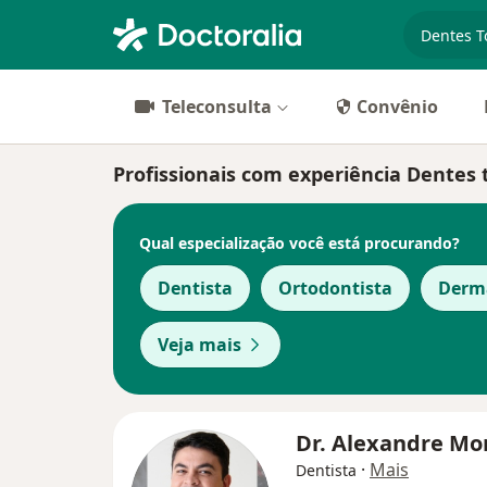
especiali
Teleconsulta
Convênio
Profissionais com experiência Dentes t
Qual especialização você está procurando?
Dentista
Ortodontista
Derma
Veja mais
Dr. Alexandre M
·
Mais
Dentista