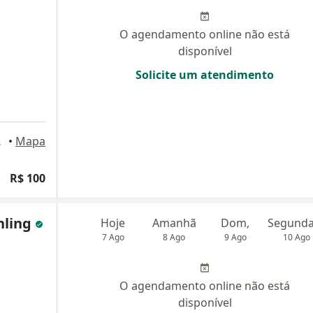
O agendamento online não está
disponível
Solicite um atendimento
ba, Curitiba
•
Mapa
R$ 100
hling
Hoje
Amanhã
Dom,
7 Ago
8 Ago
9 Ago
10 Ago
O agendamento online não está
disponível