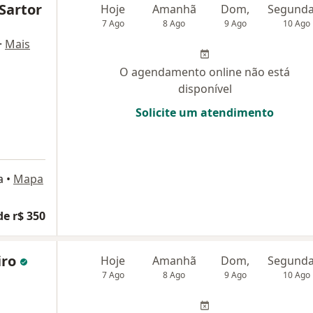
 Sartor
Hoje
Amanhã
Dom,
7 Ago
8 Ago
9 Ago
10 Ago
·
Mais
O agendamento online não está
disponível
Solicite um atendimento
a
•
Mapa
de r$ 350
iro
Hoje
Amanhã
Dom,
7 Ago
8 Ago
9 Ago
10 Ago