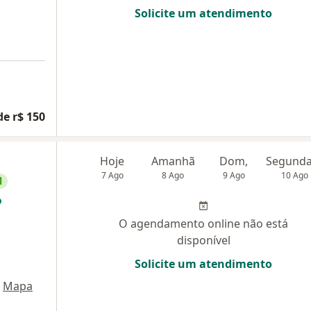
Solicite um atendimento
de r$ 150
Hoje
Amanhã
Dom,
7 Ago
8 Ago
9 Ago
10 Ago
l
O agendamento online não está
disponível
Solicite um atendimento
Mapa