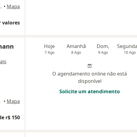
al - Ed Link-e, Curitiba
•
Mapa
 valores
emann
Hoje
Amanhã
Dom,
7 Ago
8 Ago
9 Ago
10 Ago
ais
O agendamento online não está
disponível
Solicite um atendimento
Curitiba
•
Mapa
de r$ 150