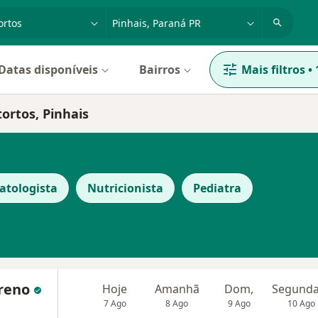
dade, doença ou nome
cidade ou região
Datas disponíveis
Bairros
Mais filtros
•
ortos, Pinhais
tologista
Nutricionista
Pediatra
oreno
Hoje
Amanhã
Dom,
7 Ago
8 Ago
9 Ago
10 Ago