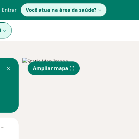
Entrar
Você atua na área da saúde?
1
Ampliar mapa
Segunda-feira
Ter,
Qua
Qui,
11 Ago
12 Ago
13 Ago