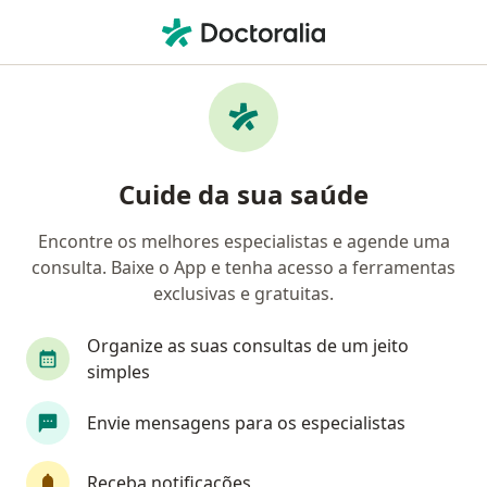
Men
Distúrbios Alimentares • Atibaia, São Paulo SP
Filtros
• 1
Convênio
Mapa
Profissionais com experiência Distúrbios
Cuide da sua saúde
alimentares, Atibaia
Encontre os melhores especialistas e agende uma
consulta. Baixe o App e tenha acesso a ferramentas
Qual especialização você está procurando?
exclusivas e gratuitas.
Psicólogo
Psicanalista
Nutricionista
Organize as suas consultas de um jeito
simples
Envie mensagens para os especialistas
Receba notificações