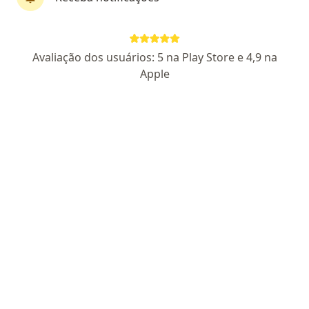
Dr. Jetro Ferreira da Silva
Avaliação dos usuários: 5 na Play Store e 4,9 na
·
Mais
Psicólogo
Apple
7 opiniões
CRP SP 224130
Endereço
Teleconsulta
Rua Eliza Laurinda da Silva 269, Hortolândia
•
Mapa
OMEDICO
Consulta Psicologia
R$ 150
Esse especialista não oferece agendamento online para esse endereço.
Solicite um atendimento