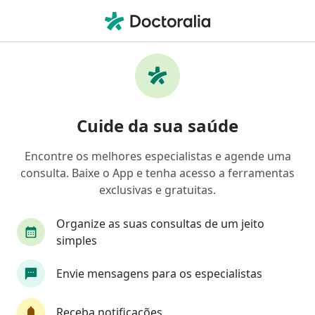
Men
Doença Crônica • Sumaré, SP
Filtros
• 1
Convênio
Mapa
Profissionais com experiência Doença
Cuide da sua saúde
crônica, Sumaré
Encontre os melhores especialistas e agende uma
consulta. Baixe o App e tenha acesso a ferramentas
Qual especialização você está procurando?
exclusivas e gratuitas.
Médico de família
Cardiologista
Médico cl
Organize as suas consultas de um jeito
simples
Envie mensagens para os especialistas
Receba notificações