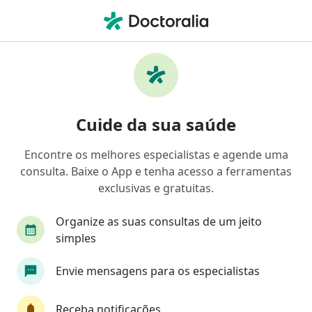
Men
Hiperatividade • Vitória, Espírito Santo ES
Filtros
• 1
Convênio
Mapa
Profissionais com experiência
Cuide da sua saúde
Hiperatividade, Vitória
Encontre os melhores especialistas e agende uma
consulta. Baixe o App e tenha acesso a ferramentas
Qual especialização você está procurando?
exclusivas e gratuitas.
Psicólogo
Psiquiatra
Psicanalista
Ge
Organize as suas consultas de um jeito
simples
Envie mensagens para os especialistas
Receba notificações