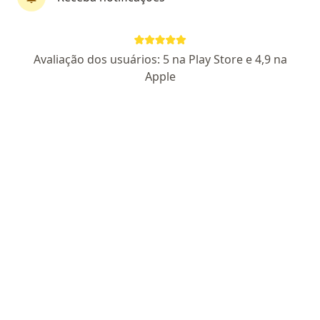
Pagamento online
Parcelamento disponível
Avaliação dos usuários: 5 na Play Store e 4,9 na
Dr. Weslei Sousa
Apple
Psiquiatra
26 opiniões
CRM ES 21250
RQE Não Encontrada Psiquiatra
Endereço
Teleconsulta
Avenida Saturnino Rangel Mauro 999, Vitória
•
Mapa
OVIVA CONSULTÓRIOS
Primeira consulta Psiquiatria
R$ 400
Esse especialista não oferece agendamento online para esse endereço.
Solicite um atendimento