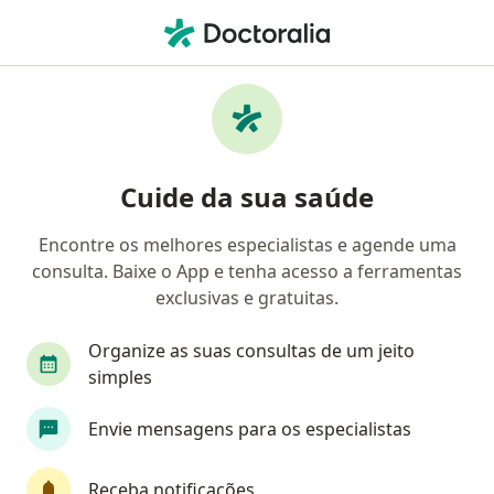
Men
Hipertrigliceridemia • Osasco, São Paulo SP
Filtros
• 1
Convênio
Mapa
Profissionais com experiência
Cuide da sua saúde
Hipertrigliceridemia, Osasco
Encontre os melhores especialistas e agende uma
consulta. Baixe o App e tenha acesso a ferramentas
Qual especialização você está procurando?
exclusivas e gratuitas.
Nutricionista
Dermatologista
Nutrólogo
Organize as suas consultas de um jeito
simples
Envie mensagens para os especialistas
Receba notificações