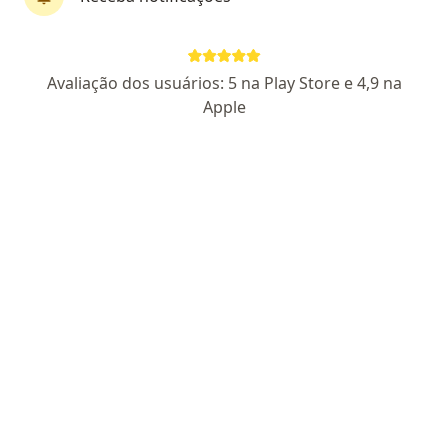
Dra. Débora Boutin
Avaliação dos usuários: 5 na Play Store e 4,9 na
·
Mais
Nutricionista
Apple
89 opiniões
CRN 3: 46022
Endereço
Teleconsulta
Avenida dos Autonomistas, Osasco
•
Mapa
Consultas presenciais e online
Consulta de nutrição
R$ 380
Esse especialista não oferece agendamento online para esse endereço.
Solicite um atendimento