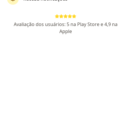
Dra. Olivia Costa Leal
Avaliação dos usuários: 5 na Play Store e 4,9 na
·
Mais
Psiquiatra
Apple
16 opiniões
CRM ES 15441
RQE não encontrado para Psiquiatria
Endereço
Teleconsulta
Av. José Maria Vivacqua Santos, Vitória
•
Mapa
Consultas Online - Jardim Camburi
Primeira consulta Psiquiatria
R$ 400
Esse especialista não oferece agendamento online para esse endereço.
Solicite um atendimento