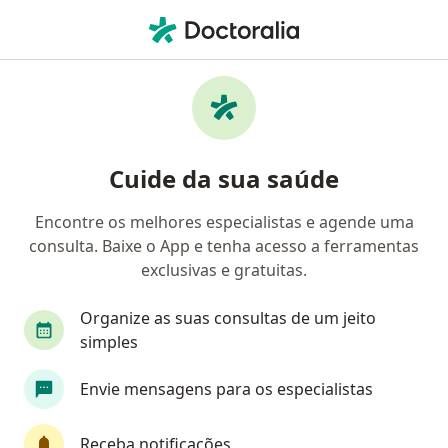
Men
Obesidade • Serra, Espírito Santo ES
Filtros
• 1
Convênio
Mapa
Profissionais com experiência Obesidade,
Cuide da sua saúde
Serra
Encontre os melhores especialistas e agende uma
consulta. Baixe o App e tenha acesso a ferramentas
Qual especialização você está procurando?
exclusivas e gratuitas.
Nutricionista
Médico clínico geral
Psicól
Organize as suas consultas de um jeito
simples
Envie mensagens para os especialistas
Receba notificações