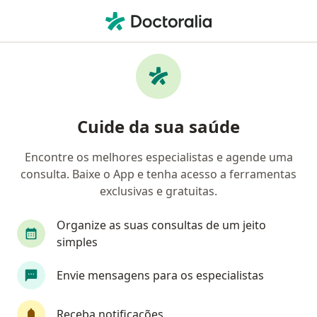
Men
Tireoidite • Salvador, Bahia BA
Filtros
• 1
Convênio
Mapa
Profissionais com experiência Tireoidite,
Cuide da sua saúde
Salvador
Encontre os melhores especialistas e agende uma
consulta. Baixe o App e tenha acesso a ferramentas
Qual especialização você está procurando?
exclusivas e gratuitas.
Cirurgião de cabeça e pescoço
Endocrinologist
Organize as suas consultas de um jeito
simples
Envie mensagens para os especialistas
Receba notificações