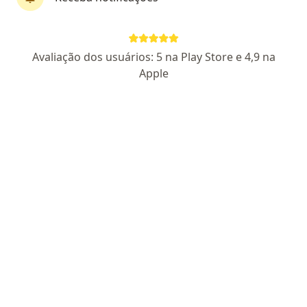
Dra. Márcia Rosa Mezzomo
Avaliação dos usuários: 5 na Play Store e 4,9 na
·
Mais
Psiquiatra
Apple
69 opiniões
CRM 10292 SC - RQE 15260
Endereço
Teleconsulta
R. Lauro Linhares 2055, Florianópolis
•
Mapa
Consultório particular
Primeira consulta Psiquiatria
R$ 600
Esse especialista não oferece agendamento online para esse endereço.
Solicite um atendimento