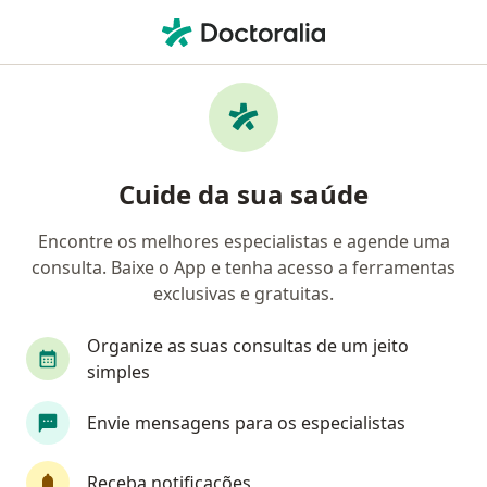
Men
Transtornos Da Memória • Florianópolis, Santa Catarina SC
Filtros
• 1
Convênio
Mapa
Profissionais com experiência Transtornos
Cuide da sua saúde
Da Memória, Florianópolis
Encontre os melhores especialistas e agende uma
consulta. Baixe o App e tenha acesso a ferramentas
Qual especialização você está procurando?
exclusivas e gratuitas.
Psicólogo
Psiquiatra
Médico clínico geral
Organize as suas consultas de um jeito
simples
Envie mensagens para os especialistas
Receba notificações