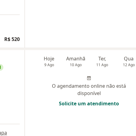
R$ 520
Hoje
Amanhã
Ter,
Qua
9 Ago
10 Ago
11 Ago
12 Ago
l
O agendamento online não está
disponível
Solicite um atendimento
apa