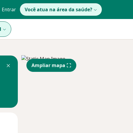
Entrar
Você atua na área da saúde?
1
Ampliar mapa
Qui,
Sex,
Sáb,
13 Ago
14 Ago
15 Ago