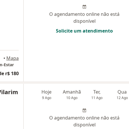
O agendamento online não está
disponível
Solicite um atendimento
•
Mapa
m-Estar
de r$ 180
Vilarim
Hoje
Amanhã
Ter,
Qua
9 Ago
10 Ago
11 Ago
12 Ago
O agendamento online não está
disponível