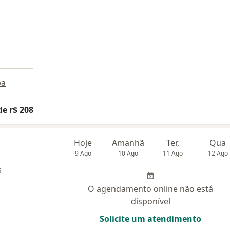
pa
de r$ 208
Hoje
Amanhã
Ter,
Qua
9 Ago
10 Ago
11 Ago
12 Ago
s
O agendamento online não está
disponível
Solicite um atendimento