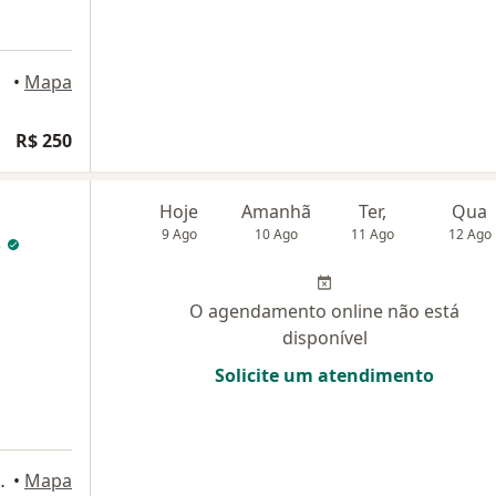
•
Mapa
R$ 250
Hoje
Amanhã
Ter,
Qua
9 Ago
10 Ago
11 Ago
12 Ago
s
O agendamento online não está
disponível
Solicite um atendimento
rueri - SP, 06454-050, Barueri
•
Mapa