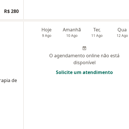
R$ 280
Hoje
Amanhã
Ter,
Qua
9 Ago
10 Ago
11 Ago
12 Ago
O agendamento online não está
disponível
Solicite um atendimento
rapia de