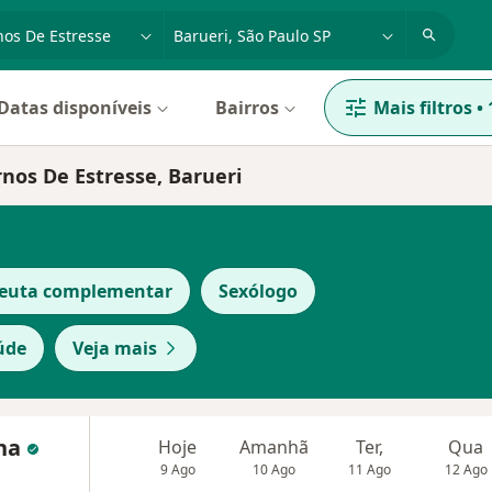
dade, doença ou nome
cidade ou região
Datas disponíveis
Bairros
Mais filtros
•
rnos De Estresse, Barueri
peuta complementar
Sexólogo
úde
Veja mais
nha
Hoje
Amanhã
Ter,
Qua
9 Ago
10 Ago
11 Ago
12 Ago