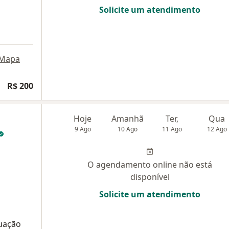
Solicite um atendimento
Mapa
R$ 200
Hoje
Amanhã
Ter,
Qua
9 Ago
10 Ago
11 Ago
12 Ago
O agendamento online não está
disponível
Solicite um atendimento
uação