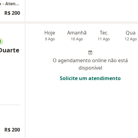
Giulia Morais Psicologia Integrada São Paulo - Atendimento Online
R$ 200
Hoje
Amanhã
Ter,
Qua
9 Ago
10 Ago
11 Ago
12 Ago
l
Duarte
O agendamento online não está
disponível
Solicite um atendimento
R$ 200