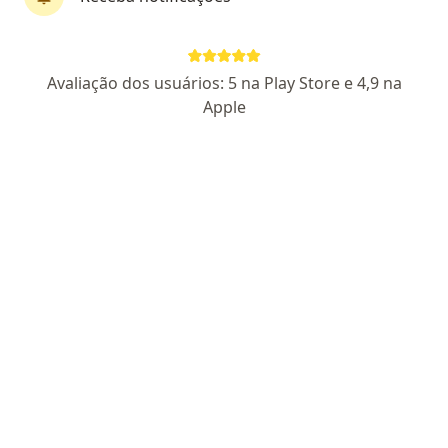
Dr. Rafael Chati
Avaliação dos usuários: 5 na Play Store e 4,9 na
·
Mais
Dentista
Apple
96 opiniões
CRO SP 58788
Endereço 1
Endereço 2
Av. Barão de Itapura, 1518 - Sala 804 - Guanabara, Campinas
•
Mapa
Dr. Rafael Chati- Salvador de Sorrisos, Periodontista Periodiária Extraordinário, Odonto Geriatra e Perito Judicial
Consulta Odontológica
R$ 200
Esse especialista não oferece agendamento online para esse endereço.
Solicite um atendimento