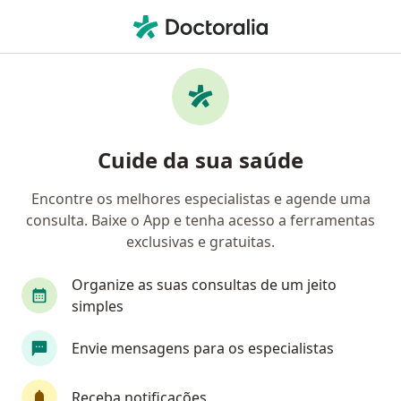
Men
Tratamento De Canal • Campinas, São Paulo SP
Filtros
• 1
Convênio
Mapa
Profissionais com experiência Tratamento
Cuide da sua saúde
de canal, Campinas
Encontre os melhores especialistas e agende uma
consulta. Baixe o App e tenha acesso a ferramentas
Qual especialização você está procurando?
exclusivas e gratuitas.
Dentista
Ortodontista
Especialista em A
Organize as suas consultas de um jeito
simples
Envie mensagens para os especialistas
Receba notificações