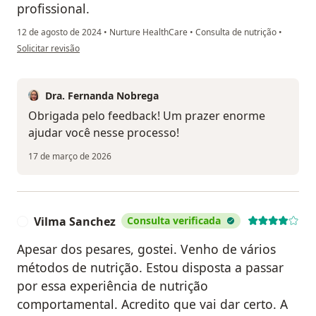
profissional.
12 de agosto de 2024
•
Nurture HealthCare
•
Consulta de nutrição
•
na opinião do utilizador Luciana
Solicitar revisão
Dra. Fernanda Nobrega
Obrigada pelo feedback! Um prazer enorme
ajudar você nesse processo!
17 de março de 2026
Vilma Sanchez
Consulta verificada
V
Apesar dos pesares, gostei. Venho de vários
métodos de nutrição. Estou disposta a passar
por essa experiência de nutrição
comportamental. Acredito que vai dar certo. A