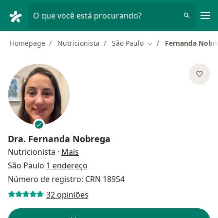
Men
O que você está procurando?
Homepage
Nutricionista
São Paulo
Fernanda Nobr
Mudar de cidade
Dra.
Fernanda Nobrega
sobre as especializações
Nutricionista
·
Mais
São Paulo
1 endereço
Número de registro: CRN 18954
32 opiniões