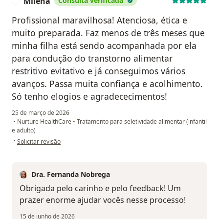
Milena
Consulta verificada
M
Profissional maravilhosa! Atenciosa, ética e
muito preparada. Faz menos de três meses que
minha filha está sendo acompanhada por ela
para condução do transtorno alimentar
restritivo evitativo e já conseguimos vários
avanços. Passa muita confiança e acolhimento.
Só tenho elogios e agradececimentos!
25 de março de 2026
•
Nurture HealthCare
•
Tratamento para seletividade alimentar (infantil
e adulto)
na opinião do utilizador Milena
•
Solicitar revisão
Dra. Fernanda Nobrega
Obrigada pelo carinho e pelo feedback! Um
prazer enorme ajudar vocês nesse processo!
15 de junho de 2026