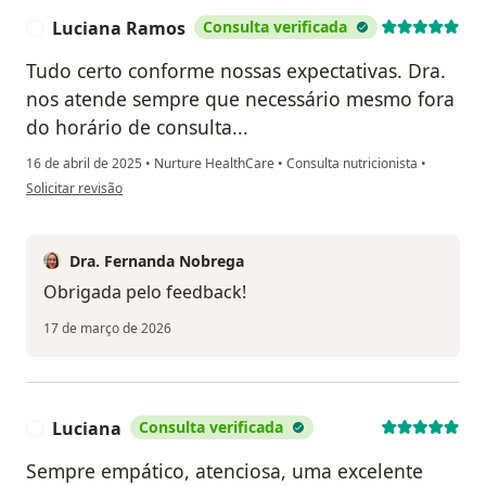
Luciana Ramos
Consulta verificada
L
Tudo certo conforme nossas expectativas. Dra.
nos atende sempre que necessário mesmo fora
do horário de consulta...
16 de abril de 2025
•
Nurture HealthCare
•
Consulta nutricionista
•
na opinião do utilizador Luciana Ramos
Solicitar revisão
Dra. Fernanda Nobrega
Obrigada pelo feedback!
17 de março de 2026
Luciana
Consulta verificada
L
Sempre empático, atenciosa, uma excelente