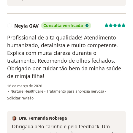
Neyla GAV
Consulta verificada
N
Profissional de alta qualidade! Atendimento
humanizado, detalhista e muito competente.
Explica com muita clareza durante o
tratamento. Recomendo de olhos fechados.
Obrigado por cuidar tão bem da minha saúde
de mimja filha!
16 de março de 2026
•
Nurture HealthCare
•
Tratamento para anorexia nervosa
•
na opinião do utilizador Neyla GAV
Solicitar revisão
Dra. Fernanda Nobrega
Obrigada pelo carinho e pelo feedback! Um