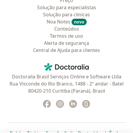
Preço
Solução para especialistas
Solução para clinicas
Noa Notes
novo
Conteúdos
Termos de uso
Alerta de segurança
Central de Ajuda para clientes
Contato
Doctoralia - Homepage
Doctoralia Brasil Serviços Online e Software Ltda
Rua Visconde do Rio Branco, 1488 - 2º andar - Batel
80420-210 Curitiba (Paraná), Brasil
Facebook
abre num novo separador
Instagram
abre num novo separador
Linkedin
abre num novo separad
Glassdoor
abre num novo se