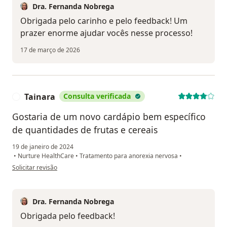
Dra. Fernanda Nobrega
Obrigada pelo carinho e pelo feedback! Um
prazer enorme ajudar vocês nesse processo!
17 de março de 2026
Tainara
Consulta verificada
T
Gostaria de um novo cardápio bem específico
de quantidades de frutas e cereais
19 de janeiro de 2024
•
Nurture HealthCare
•
Tratamento para anorexia nervosa
•
na opinião do utilizador Tainara
Solicitar revisão
Dra. Fernanda Nobrega
Obrigada pelo feedback!