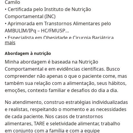
Camilo
• Certificada pelo Instituto de Nutrição
Comportamental (INC)
• Aprimorada em Transtornos Alimentares pelo
AMBULIM/IPq – HC/FMUSP
• Especialista em Obesidade e Cirurgia Bariátrica
Sobre mim
mais
• Especialista em Vegetarianismo e Veganismo
Abordagem à nutrição
Minha abordagem é baseada na Nutrição
Comportamental e em evidências científicas. Busco
compreender não apenas o que o paciente come, mas
também sua relação com a alimentação, seus hábitos,
emoções, contexto familiar e desafios do dia a dia.
No atendimento, construo estratégias individualizadas
e realistas, respeitando o momento e as necessidades
de cada paciente. Nos casos de transtornos
alimentares, TARE e seletividade alimentar, trabalho
em conjunto com a família e com a equipe