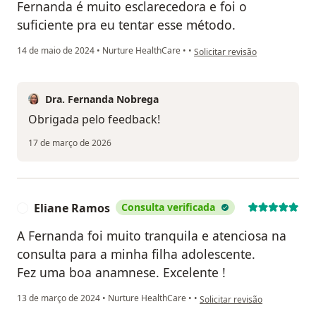
Fernanda é muito esclarecedora e foi o
suficiente pra eu tentar esse método.
na opinião do utilizador Vilma
14 de maio de 2024
•
Nurture HealthCare
•
•
Solicitar revisão
Dra. Fernanda Nobrega
Obrigada pelo feedback!
17 de março de 2026
Eliane Ramos
Consulta verificada
E
A Fernanda foi muito tranquila e atenciosa na
consulta para a minha filha adolescente.
Fez uma boa anamnese. Excelente !
na opinião do utilizador Elia
13 de março de 2024
•
Nurture HealthCare
•
•
Solicitar revisão