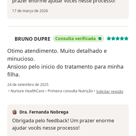
prazer enorme ajudar vocês nesse processo!
17 de março de 2026
BRUNO DUPRE
Consulta verificada
B
Otimo atendimento. Muito detalhado e
minucioso.
Ansioso pelo inicio do tratamento para minha
filha.
24 de setembro de 2025
na opinião do utiliza
•
Nurture HealthCare
•
Primeira consulta Nutrição
•
Solicitar revisão
Dra. Fernanda Nobrega
Obrigada pelo feedback! Um prazer enorme
ajudar vocês nesse processo!