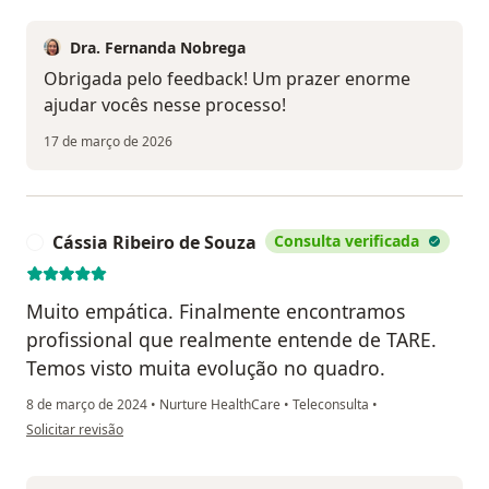
Dra. Fernanda Nobrega
Obrigada pelo feedback! Um prazer enorme
ajudar vocês nesse processo!
17 de março de 2026
Cássia Ribeiro de Souza
Consulta verificada
C
Muito empática. Finalmente encontramos
profissional que realmente entende de TARE.
Temos visto muita evolução no quadro.
8 de março de 2024
•
Nurture HealthCare
•
Teleconsulta
•
na opinião do utilizador Cássia Ribeiro de Souza
Solicitar revisão