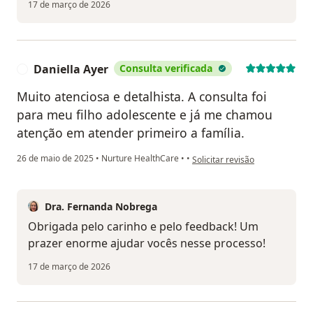
17 de março de 2026
Daniella Ayer
Consulta verificada
D
Muito atenciosa e detalhista. A consulta foi
para meu filho adolescente e já me chamou
atenção em atender primeiro a família.
na opinião do utilizador Daniel
26 de maio de 2025
•
Nurture HealthCare
•
•
Solicitar revisão
Dra. Fernanda Nobrega
Obrigada pelo carinho e pelo feedback! Um
prazer enorme ajudar vocês nesse processo!
17 de março de 2026