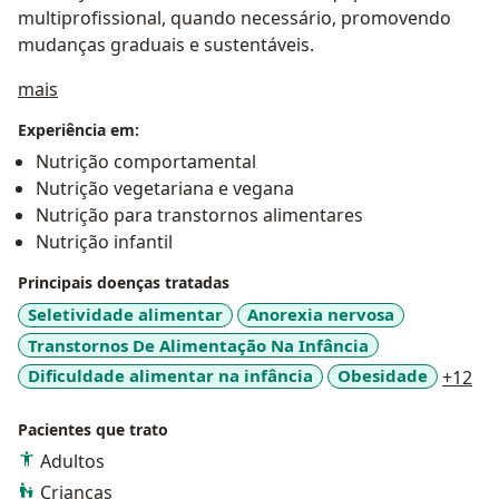
multiprofissional, quando necessário, promovendo
mudanças graduais e sustentáveis.
a11y_sr_treatment_approach
mais
Experiência em:
Nutrição comportamental
Nutrição vegetariana e vegana
Nutrição para transtornos alimentares
Nutrição infantil
Principais doenças tratadas
Seletividade alimentar
Anorexia nervosa
Transtornos De Alimentação Na Infância
a1
Dificuldade alimentar na infância
Obesidade
+12
Pacientes que trato
Adultos
Crianças