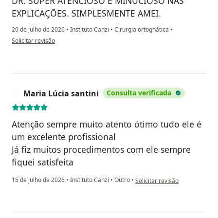
DR. SUPER ATENCIOSO E MINUCIOSO NAS
EXPLICAÇÕES. SIMPLESMENTE AMEI.
20 de julho de 2026
•
Instituto Canzi
•
Cirurgia ortognática
•
na opinião do utilizador C.M
Solicitar revisão
Maria Lúcia santini
Consulta verificada
M
Atenção sempre muito atento ótimo tudo ele é
um excelente profissional
Já fiz muitos procedimentos com ele sempre
fiquei satisfeita
na opinião do utilizador Maria 
15 de julho de 2026
•
Instituto Canzi
•
Outro
•
Solicitar revisão