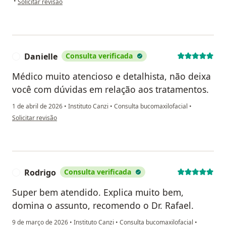
•
Solicitar revisão
Danielle
Consulta verificada
D
Médico muito atencioso e detalhista, não deixa
você com dúvidas em relação aos tratamentos.
1 de abril de 2026
•
Instituto Canzi
•
Consulta bucomaxilofacial
•
na opinião do utilizador Danielle
Solicitar revisão
Rodrigo
Consulta verificada
R
Super bem atendido. Explica muito bem,
domina o assunto, recomendo o Dr. Rafael.
9 de março de 2026
•
Instituto Canzi
•
Consulta bucomaxilofacial
•