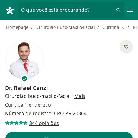
Men
O que você está procurando?
Homepage
Cirurgião Buco-Maxilo-Facial
Curitiba
Ra
Mudar d
Dr.
Rafael Canzi
sobre as especializaçõ
Cirurgião buco-maxilo-facial
·
Mais
Curitiba
1 endereço
Número de registro: CRO PR 20364
344 opiniões