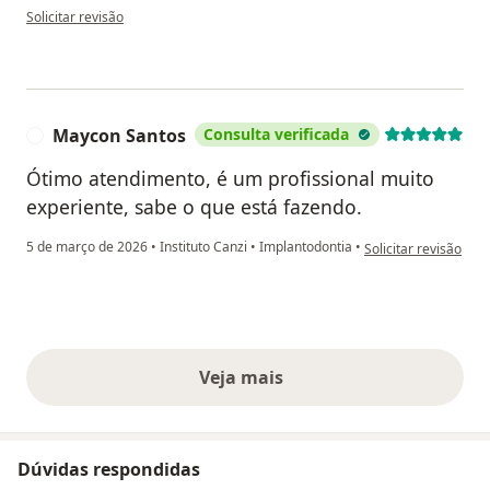
na opinião do utilizador Rodrigo
Solicitar revisão
Maycon Santos
Consulta verificada
M
Ótimo atendimento, é um profissional muito
experiente, sabe o que está fazendo.
na opinião do utiliz
5 de março de 2026
•
Instituto Canzi
•
Implantodontia
•
Solicitar revisão
Veja mais
opiniões acima
Dúvidas respondidas