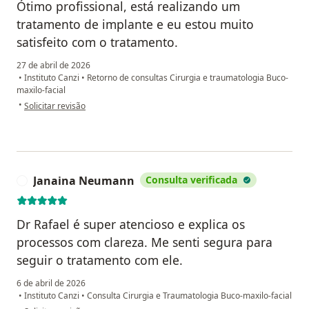
Ótimo profissional, está realizando um
tratamento de implante e eu estou muito
satisfeito com o tratamento.
27 de abril de 2026
•
Instituto Canzi
•
Retorno de consultas Cirurgia e traumatologia Buco-
maxilo-facial
na opinião do utilizador Wescley do Nascimento Rodrigues
•
Solicitar revisão
Janaina Neumann
Consulta verificada
J
Dr Rafael é super atencioso e explica os
processos com clareza. Me senti segura para
seguir o tratamento com ele.
6 de abril de 2026
•
Instituto Canzi
•
Consulta Cirurgia e Traumatologia Buco-maxilo-facial
na opinião do utilizador Janaina Neumann