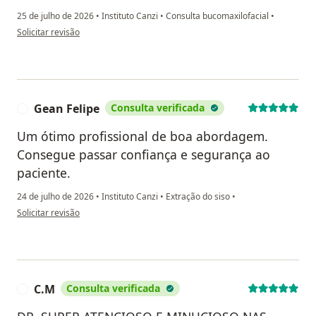
25 de julho de 2026
•
Instituto Canzi
•
Consulta bucomaxilofacial
•
na opinião do utilizador Leandro
Solicitar revisão
Gean Felipe
Consulta verificada
G
Um ótimo profissional de boa abordagem.
Consegue passar confiança e segurança ao
paciente.
24 de julho de 2026
•
Instituto Canzi
•
Extração do siso
•
na opinião do utilizador Gean Felipe
Solicitar revisão
C.M
Consulta verificada
C