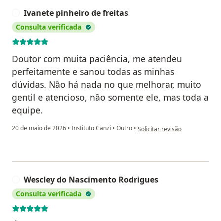
Ivanete pinheiro de freitas
I
Consulta verificada
Doutor com muita paciência, me atendeu
perfeitamente e sanou todas as minhas
dúvidas. Não há nada no que melhorar, muito
gentil e atencioso, não somente ele, mas toda a
equipe.
na opinião do utilizador Ivanet
20 de maio de 2026
•
Instituto Canzi
•
Outro
•
Solicitar revisão
Wescley do Nascimento Rodrigues
W
Consulta verificada