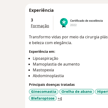
Experiência
3
Formação
Transformo vidas por meio da cirurgia plá
e beleza com elegância.
Experiência em:
Lipoaspiração
Mamoplastia de aumento
Mastopexia
Abdominoplastia
Principais doenças tratadas
Ginecomastia
Orelha de abano
Hiper
a11y_sr_more_diseases
Blefaroptose
+4