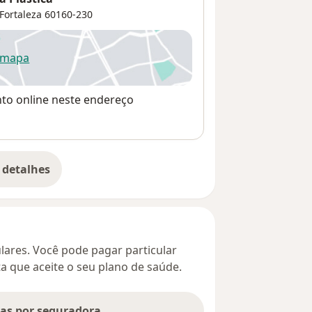
Fortaleza
60160-230
 mapa
re num novo separador
nto online neste endereço
 detalhes
bre o endereço
culares. Você pode pagar particular
ta que aceite o seu plano de saúde.
tas por seguradora