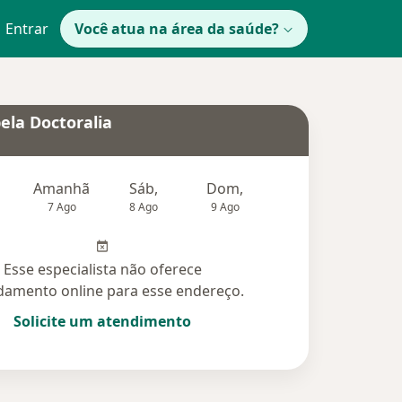
Entrar
Você atua na área da saúde?
ela Doctoralia
Amanhã
Sáb,
Dom,
Segunda-feira
Ter,
7 Ago
8 Ago
9 Ago
10 Ago
11 Ag
Esse especialista não oferece
amento online para esse endereço.
Solicite um atendimento