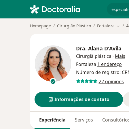
especiali
Homepage
Cirurgião Plástico
Fortaleza
A
Mudar
Dra.
Alana D'Avila
s
Cirurgiã plástica
·
Mais
Fortaleza
1 endereço
Número de registro: CR
22 opiniões
Informações de contato
Experiência
Serviços
Consultório