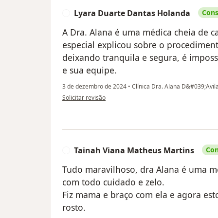
Lyara Duarte Dantas Holanda
Cons
L
A Dra. Alana é uma médica cheia de ca
especial explicou sobre o procedimen
deixando tranquila e segura, é impossí
e sua equipe.
3 de dezembro de 2024
•
Clínica Dra. Alana D&#039;Avila 
na opinião do utilizador Lyara Duarte Dantas Holanda
Solicitar revisão
Tainah Viana Matheus Martins
Con
T
Tudo maravilhoso, dra Alana é uma m
com todo cuidado e zelo.
Fiz mama e braço com ela e agora e
rosto.