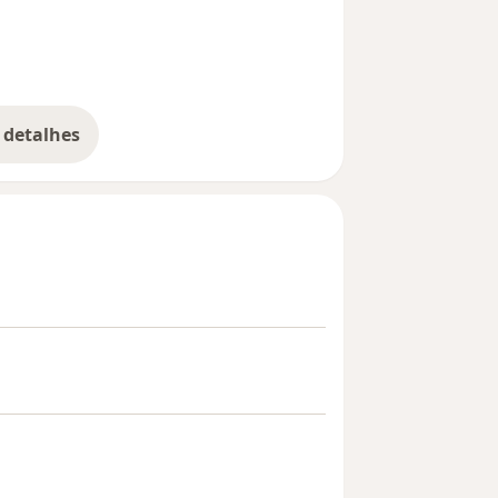
 detalhes
bre a experiência