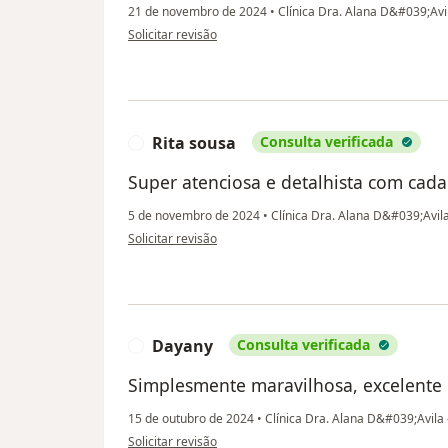
21 de novembro de 2024
•
Clínica Dra. Alana D&#039;Avil
na opinião do utilizador Tainah Viana Matheus Martins
Solicitar revisão
Rita sousa
Consulta verificada
R
Super atenciosa e detalhista com cada
5 de novembro de 2024
•
Clínica Dra. Alana D&#039;Avila 
na opinião do utilizador Rita sousa
Solicitar revisão
Dayany
Consulta verificada
D
Simplesmente maravilhosa, excelente 
15 de outubro de 2024
•
Clínica Dra. Alana D&#039;Avila -
na opinião do utilizador Dayany
Solicitar revisão