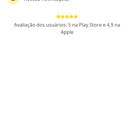
Dr. Daniel Immediato Salomon Batista
Avaliação dos usuários: 5 na Play Store e 4,9 na
·
Mais
Dermatologista
Apple
176 opiniões
CRM SP 150629
RQE 51518
Endereço 1
Endereço 2
Teleconsulta
Rua Jurandir Martins Filho 85 sala 108, Taubaté
•
Mapa
Dr. Daniel Immediato Salomon Batista
Consulta Dermatologia
R$ 300
Esse especialista não oferece agendamento online para esse endereço.
Solicite um atendimento