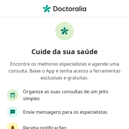
Men
Alopecia Androgenética Calvície • Taubaté, São Paulo SP
Filtros
• 1
Convênio
Mapa
Profissionais com experiência Alopecia
Cuide da sua saúde
androgenética (calvície), Taubaté
Encontre os melhores especialistas e agende uma
consulta. Baixe o App e tenha acesso a ferramentas
Qual especialização você está procurando?
exclusivas e gratuitas.
Dermatologista
Cirurgião plástico
Médico
Organize as suas consultas de um jeito
simples
Envie mensagens para os especialistas
Receba notificações