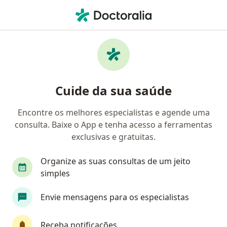
Men
Cálculos Na Vesícula Biliar • Ipatinga, Minas Gerais MG
Filtros
• 1
Convênio
Mapa
Profissionais com experiência Cálculos na
Cuide da sua saúde
vesícula biliar, Ipatinga
Encontre os melhores especialistas e agende uma
consulta. Baixe o App e tenha acesso a ferramentas
Qual especialização você está procurando?
exclusivas e gratuitas.
Cirurgião geral
Médico clínico geral
Pedia
Organize as suas consultas de um jeito
simples
Envie mensagens para os especialistas
Receba notificações