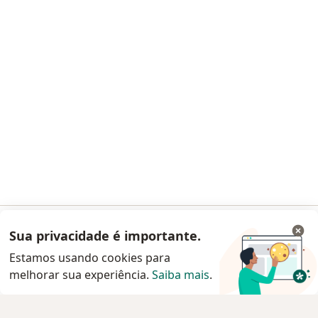
Central de Ajuda para clientes
Contato
Doctoralia - Homepage
Doctoralia Brasil Serviços Online e Software Ltda
Rua Visconde do Rio Branco, 1488 - 2º andar - Batel
80420-210 Curitiba (Paraná), Brasil
Facebook
abre num novo separador
Instagram
abre num novo separador
Linkedin
abre num novo separad
Glassdoor
abre num novo se
abre num novo separador
abre num novo separador
abre num novo separador
abre num novo separado
abre num n
abre
Polska
,
Türkiye
,
España
,
Italia
,
Deutschland
,
Česko
,
abre num novo separador
abre num novo separador
abre num novo separador
abre num novo separa
abre num no
abre n
Portugal
,
México
,
Chile
,
Brasil
,
Argentina
,
Perú
,
Sua privacidade é importante.
Acessar App
abre num novo separad
Colombia
Estamos usando cookies para
melhorar sua experiência.
www.doctoralia.com.br © 2026 - Agende agora sua
Saiba mais
.
Continuar pelo site da Doctoralia
consulta