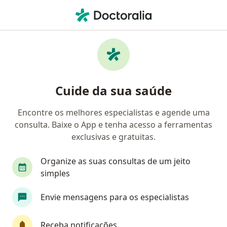
Men
Ciúmes • Brasília, Distrito Federal DF
Filtros
• 1
Convênio
Mapa
Profissionais com experiência Ciúmes,
Cuide da sua saúde
Brasília
Encontre os melhores especialistas e agende uma
consulta. Baixe o App e tenha acesso a ferramentas
Qual especialização você está procurando?
exclusivas e gratuitas.
Psicólogo
Psicanalista
Nutricionista
Organize as suas consultas de um jeito
simples
Envie mensagens para os especialistas
Receba notificações