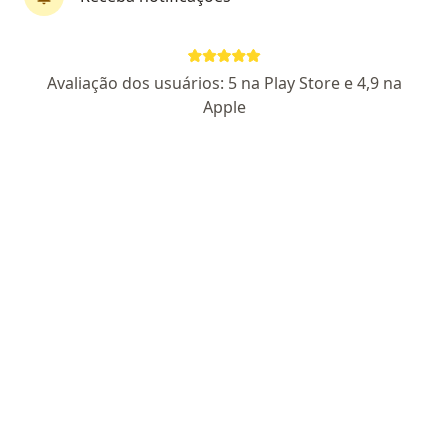
Perfil novo
Pagamento online
Avaliação dos usuários: 5 na Play Store e 4,9 na
Parcelamento disponível
Apple
Leonardo Fournier
·
Mais
Psicólogo
2 opiniões
CRP DF 26734
Endereço
Teleconsulta
Avenida das Araucárias 305, Águas Claras
•
Mapa
Criativitta psicologia
Consulta Psicologia
R$ 130
Esse especialista não oferece agendamento online para esse endereço.
Solicite um atendimento