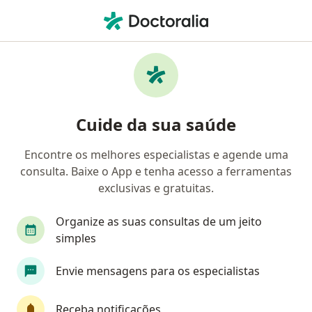
Men
Demência • Barueri, São Paulo SP
Filtros
• 1
Convênio
Mapa
Profissionais com experiência Demência,
Cuide da sua saúde
Barueri
Encontre os melhores especialistas e agende uma
consulta. Baixe o App e tenha acesso a ferramentas
Qual especialização você está procurando?
exclusivas e gratuitas.
Psicólogo
Médico clínico geral
Geriatra
Organize as suas consultas de um jeito
simples
Envie mensagens para os especialistas
Receba notificações