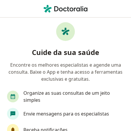
Men
Disfunção Sexual Fisiológica • Betim, Minas Gerais MG
Filtros
• 1
Mapa
Profissionais com experiência Disfunção
Cuide da sua saúde
sexual fisiológica, Betim
Encontre os melhores especialistas e agende uma
consulta. Baixe o App e tenha acesso a ferramentas
Qual especialização você está procurando?
exclusivas e gratuitas.
Ginecologista
Angiologista
Cirurgião vas
Organize as suas consultas de um jeito
simples
Envie mensagens para os especialistas
Receba notificações