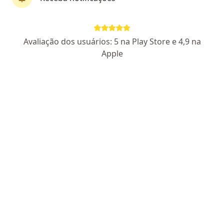
Jessica Ribas
Avaliação dos usuários: 5 na Play Store e 4,9 na
·
Mais
Psicóloga
Apple
70 opiniões
CRP PR 08/28818
Endereço
Teleconsulta
Rua Presidente Carlos Cavalcanti 69, Araucária
•
Mapa
Consultório Psicóloga Jessica Ribas
Consulta Psicologia
R$ 200
Esse especialista não oferece agendamento online para esse endereço.
Solicite um atendimento