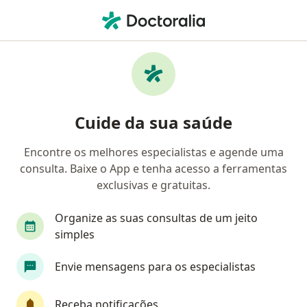
Men
Estresse • Araucária, Paraná PR
Filtros
• 1
Convênio
Mapa
Profissionais com experiência Estresse,
Cuide da sua saúde
Araucária
Encontre os melhores especialistas e agende uma
consulta. Baixe o App e tenha acesso a ferramentas
Qual especialização você está procurando?
exclusivas e gratuitas.
Psicólogo
Psicanalista
Psicopedagogo
Organize as suas consultas de um jeito
simples
Envie mensagens para os especialistas
Receba notificações