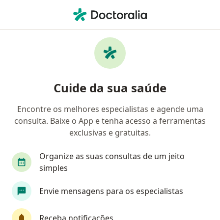
Men
Hipertensão • Paracatu, Minas Gerais MG
Filtros
• 1
Convênio
Mapa
Profissionais com experiência Hipertensão,
Cuide da sua saúde
Paracatu
Encontre os melhores especialistas e agende uma
consulta. Baixe o App e tenha acesso a ferramentas
Qual especialização você está procurando?
exclusivas e gratuitas.
Médico clínico geral
Especialista em Clínica M
Organize as suas consultas de um jeito
simples
Envie mensagens para os especialistas
Receba notificações