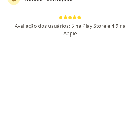
Dr. Leonardo Augusto Cimino Pereira
Avaliação dos usuários: 5 na Play Store e 4,9 na
Nefrologista, Médico clínico geral
Apple
31 opiniões
CRM MG 34283
RQE 11142
Rua Doutor Rubens Bitencourt, Paracatu
•
Mapa
Consultório particular
Consulta Nefrologia
R$ 350
Esse especialista não oferece agendamento online para esse endereço.
Solicite um atendimento