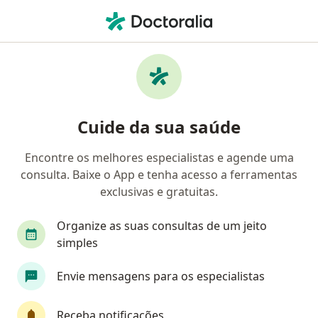
Men
Lombalgia Dor Lombar • Sumaré, SP
Filtros
• 1
Convênio
Mapa
Profissionais com experiência Lombalgia
Cuide da sua saúde
(dor lombar), Sumaré
Encontre os melhores especialistas e agende uma
consulta. Baixe o App e tenha acesso a ferramentas
Qual especialização você está procurando?
exclusivas e gratuitas.
Fisioterapeuta
Médico clínico geral
Ortop
Organize as suas consultas de um jeito
simples
Envie mensagens para os especialistas
Receba notificações