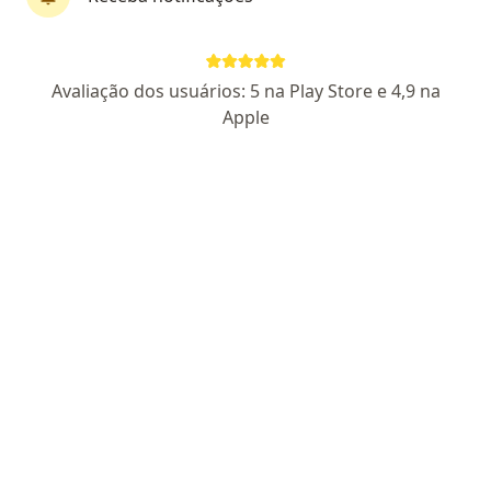
Pagamento online
Parcelamento disponível
Avaliação dos usuários: 5 na Play Store e 4,9 na
Dr. Leonardo Rozinelli
Apple
Generalista, Médico clínico geral
67 opiniões
CRM SP 285912
Endereço 1
Endereço 2
Teleconsulta
Avenida da Amizade 2400, Sumaré
•
Mapa
Teleconsultas Sumaré
Consulta generalista
R$ 100
Esse especialista não oferece agendamento online para esse endereço.
Solicite um atendimento