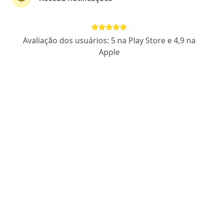
Cejana de Siqueira
Avaliação dos usuários: 5 na Play Store e 4,9 na
·
Mais
Psicanalista, Psicóloga
Apple
9 opiniões
CRP GO 092475
Endereço
Teleconsulta
Rua 10 10, Goiânia
•
Mapa
Cejana de Siqueira
Primeira consulta psicanálise
a partir de r$ 180
Esse especialista não oferece agendamento online para esse endereço.
Solicite um atendimento