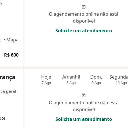
s
O agendamento online não está
disponível
Solicite um atendimento
aré 19, Guarujá
•
Mapa
R$ 600
França
Hoje
Amanhã
Dom,
7 Ago
8 Ago
9 Ago
10 Ago
·
ica geral
O agendamento online não está
disponível
do)
Solicite um atendimento