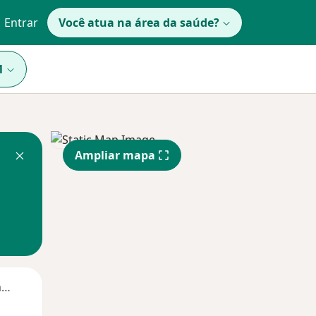
Entrar
Você atua na área da saúde?
1
Ampliar mapa
Segunda-feira
Ter,
Qua
Qui,
11 Ago
12 Ago
13 Ago