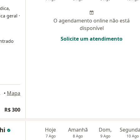
dica,
·
ica geral
O agendamento online não está
disponível
Solicite um atendimento
ntrado
Guarujá
•
Mapa
R$ 300
chi
Hoje
Amanhã
Dom,
7 Ago
8 Ago
9 Ago
10 Ago