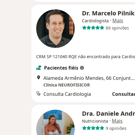
Dr. Marcelo Pilni
·
Mais
Cardiologista
89 opiniões
CRM SP 121040
RQE não encontrado para Cardio
Pacientes fiéis
Alameda Armênio Mendes, 66 Conjunto 2006, Santos
Clínica NEUROFISICOR
Consulta Cardiologia
Consultar
Dra. Daniele And
·
Mais
Nutricionista
9 opiniões