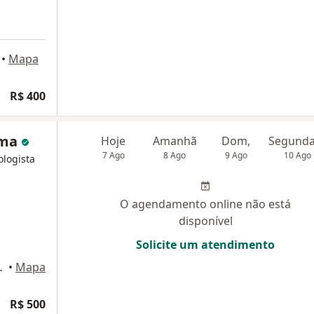
•
Mapa
R$ 400
ama
Hoje
Amanhã
Dom,
7 Ago
8 Ago
9 Ago
10 Ago
ologista
O agendamento online não está
disponível
Solicite um atendimento
a - sala 53, Guarujá
•
Mapa
R$ 500