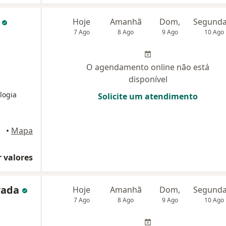
k
Hoje
Amanhã
Dom,
7 Ago
8 Ago
9 Ago
10 Ago
O agendamento online não está
disponível
logia
Solicite um atendimento
•
Mapa
 valores
rada
Hoje
Amanhã
Dom,
7 Ago
8 Ago
9 Ago
10 Ago