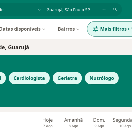
dade, doença ou nome
cidade ou região
Datas disponíveis
Bairros
Mais filtros
•
de, Guarujá
l
Cardiologista
Geriatra
Nutrólogo
Hoje
Amanhã
Dom,
7 Ago
8 Ago
9 Ago
10 Ago