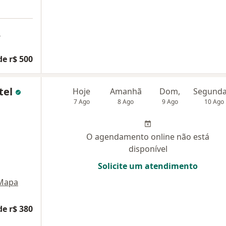
a
de r$ 500
tel
Hoje
Amanhã
Dom,
7 Ago
8 Ago
9 Ago
10 Ago
O agendamento online não está
disponível
Solicite um atendimento
Mapa
de r$ 380