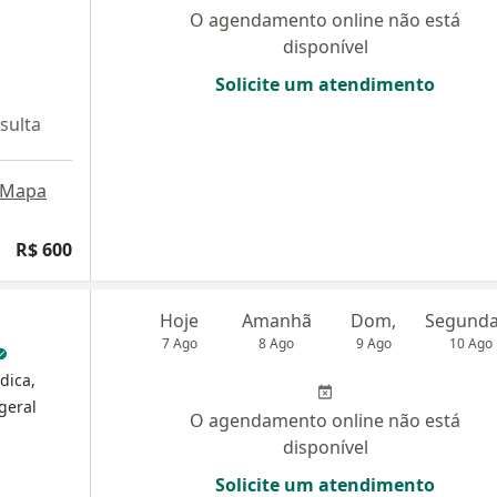
O agendamento online não está
disponível
Solicite um atendimento
sulta
Mapa
R$ 600
Hoje
Amanhã
Dom,
7 Ago
8 Ago
9 Ago
10 Ago
dica,
 geral
O agendamento online não está
disponível
Solicite um atendimento