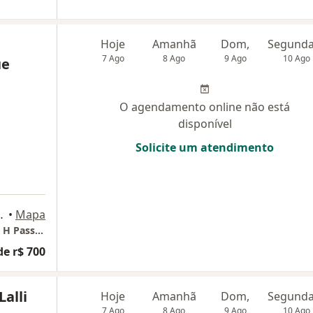
Hoje
Amanhã
Dom,
7 Ago
8 Ago
9 Ago
10 Ago
ue
O agendamento online não está
disponível
Solicite um atendimento
, cj 1809, Santos
•
Mapa
Consultório particular em Santos - Dr Edson H Passos
de r$ 700
alli
Hoje
Amanhã
Dom,
7 Ago
8 Ago
9 Ago
10 Ago