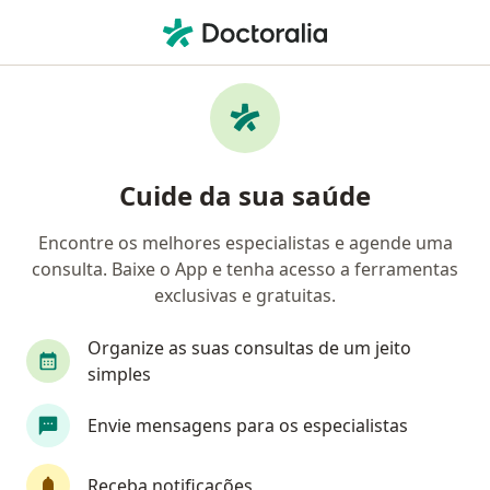
Men
Processos De Luto • Mesquita, Rio de Janeiro RJ
Filtros
• 1
Convênio
Mapa
Profissionais com experiência Processos de
Cuide da sua saúde
luto, Mesquita
Encontre os melhores especialistas e agende uma
consulta. Baixe o App e tenha acesso a ferramentas
Qual especialização você está procurando?
exclusivas e gratuitas.
Psicólogo
Psiquiatra
Psicanalista
Organize as suas consultas de um jeito
simples
Envie mensagens para os especialistas
Receba notificações