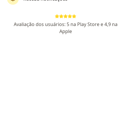
Dr. Wania Cristina Maricato
Avaliação dos usuários: 5 na Play Store e 4,9 na
·
Mais
Psicólogo
Apple
168 opiniões
CRP 05/45062
Pacientes fiéis
Endereço
Teleconsulta
Rua Alberto Teixeira da Cunha, 38 4º andar - Sala 406 - 407 (Edifício Excentric- ao lado da Rodoviária de Nilópolis,, Nilópolis
•
Mapa
Consultório Particular Nilópolis
Consulta Psicologia
R$ 150
Esse especialista não oferece agendamento online para esse endereço.
Solicite um atendimento