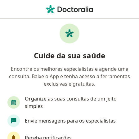
Men
Quedas Em Idosos • Petrolina, Pernambuco PE
Filtros
• 1
Convênio
Mapa
Profissionais com experiência Quedas em
Cuide da sua saúde
idosos, Petrolina
Encontre os melhores especialistas e agende uma
consulta. Baixe o App e tenha acesso a ferramentas
Qual especialização você está procurando?
exclusivas e gratuitas.
Especialista em Clínica Médica
Médico clínico 
Organize as suas consultas de um jeito
simples
Envie mensagens para os especialistas
Receba notificações