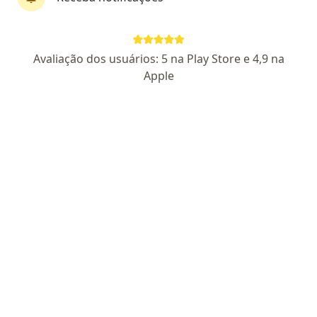
Avaliação dos usuários: 5 na Play Store e 4,9 na
Dr. Raí Heidenreich
Apple
·
Cirurgião buco-maxilo-facial, Cirurgião cranio-maxilo-facial
Mais
371 opiniões
CRO SP 125886
Pacientes fiéis
Endereço
Teleconsulta
Rua dos Jequitibás, 394, Americana
•
Mapa
Consultório Americana - SP
Consulta Cirurgia e Traumatologia Buco-maxilo-facial
a partir de r$ 300
Esse especialista não oferece agendamento online para esse endereço.