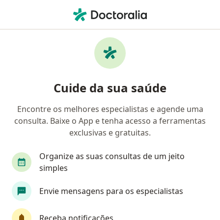
Men
Síndrome Da Disfunção Da Articulação Temporomandibular • Americana, São Paulo SP
Filtros
• 1
Convênio
Mapa
Profissionais com experiência Síndrome Da
Cuide da sua saúde
Disfunção Da Articulação
Temporomandibular, Americana
Encontre os melhores especialistas e agende uma
consulta. Baixe o App e tenha acesso a ferramentas
Qual especialização você está procurando?
exclusivas e gratuitas.
Cirurgião buco-maxilo-facial
Cirurgião cranio-
Organize as suas consultas de um jeito
simples
Envie mensagens para os especialistas
Receba notificações