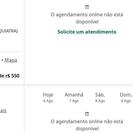
O agendamento online não está
disponível
IQUIATRA)
Solicite um atendimento
á
•
Mapa
de r$ 550
Hoje
Amanhã
Sáb,
Dom,
6 Ago
7 Ago
8 Ago
9 Ago
ais
O agendamento online não está
disponível