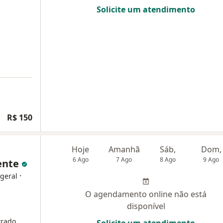
Solicite um atendimento
R$ 150
Hoje
Amanhã
Sáb,
Dom,
6 Ago
7 Ago
8 Ago
9 Ago
ente
·
 geral
O agendamento online não está
disponível
trado
Solicite um atendimento