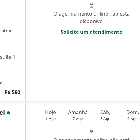
O agendamento online não está
disponível
iatria
Solicite um atendimento
sulta 1
Teleconsulta 2
Teleconsulta 3
ne
R$ 580
iel
Hoje
Amanhã
Sáb,
Dom,
6 Ago
7 Ago
8 Ago
9 Ago