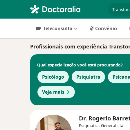
especiali
Teleconsulta
Convênio
Profissionais com experiência Transto
Qual especialização você está procurando?
Psicólogo
Psiquiatra
Psicana
Veja mais
Dr. Rogerio Barre
Psiquiatra, Generalista