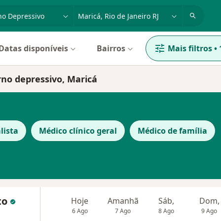
dade, doença ou nome
cidade ou região
Datas disponíveis
Bairros
Mais filtros
•
rno depressivo, Maricá
lista
Médico clínico geral
Médico de família
to
Hoje
Amanhã
Sáb,
Dom,
6 Ago
7 Ago
8 Ago
9 Ago