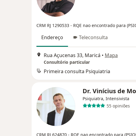
CRM RJ 1290533
- RQE nao encontrado para (PS
Endereço
Teleconsulta
Rua Açucenas 33, Maricá
•
Mapa
Consultório particular
Primeira consulta Psiquiatria
Dr. Vinícius de M
Psiquiatra, Intensivista
55 opiniões
CRM RJ 624870
- RQE nao encontrado para (PSI