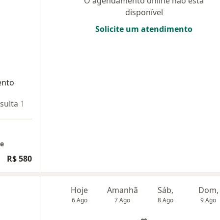
O agendamento online não está
disponível
Solicite um atendimento
ento
sulta 1
Teleconsulta 2
ne
R$ 580
Hoje
Amanhã
Sáb,
Dom,
6 Ago
7 Ago
8 Ago
9 Ago