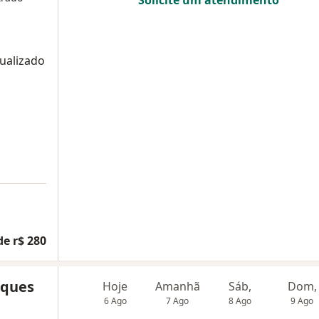
ualizado
de r$ 280
rques
Hoje
Amanhã
Sáb,
Dom,
6 Ago
7 Ago
8 Ago
9 Ago