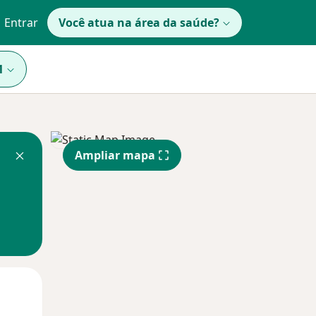
Entrar
Você atua na área da saúde?
1
Ampliar mapa
Segunda-feira
Ter,
Qua
10 Ago
11 Ago
12 Ago