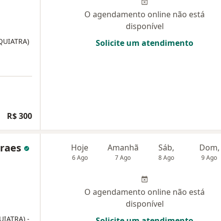
O agendamento online não está
disponível
IQUIATRA)
Solicite um atendimento
R$ 300
oraes
Hoje
Amanhã
Sáb,
Dom,
6 Ago
7 Ago
8 Ago
9 Ago
O agendamento online não está
disponível
QUIATRA)
-
Solicite um atendimento