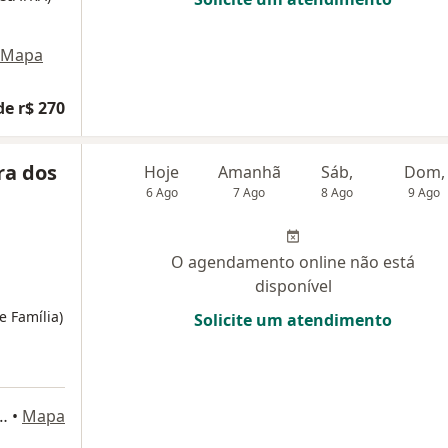
Mapa
de r$ 270
ra dos
Hoje
Amanhã
Sáb,
Dom,
6 Ago
7 Ago
8 Ago
9 Ago
O agendamento online não está
disponível
 Família)
Solicite um atendimento
ue Quadra 3 A 32, Maricá
•
Mapa