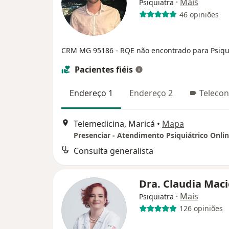
·
Mais
Psiquiatra
46 opiniões
CRM MG 95186
- RQE não encontrado para Psiqu
Pacientes fiéis
Endereço 1
Endereço 2
Telecon
Telemedicina, Maricá
•
Mapa
Presenciar - Atendimento Psiquiátrico Onli
Consulta generalista
Dra. Claudia Mac
·
Mais
Psiquiatra
126 opiniões