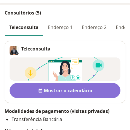
Consultórios (5)
Teleconsulta
Endereço 1
Endereço 2
Ender
Teleconsulta
Pagamento após a consulta V
Disponibilidade
Mostrar o calendário
Modalidades de pagamento (visitas privadas)
Transferência Bancária