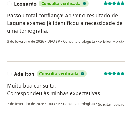
Leonardo
Consulta verificada
L
Passou total confiança! Ao ver o resultado de
Laguna exames já identificou a necessidade de
uma tomografia.
na opinião do utiliz
3 de fevereiro de 2026
•
URO SP
•
Consulta urologista
•
Solicitar revisão
Adailton
Consulta verificada
A
Muito boa consulta.
Correspondeu às minhas expectativas
na opinião do utiliza
3 de fevereiro de 2026
•
URO SP
•
Consulta urologista
•
Solicitar revisão