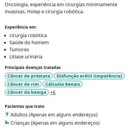
Oncologia, experiência em cirurgias minimamente
invasivas, Holep e cirurgia robótica.
Experiência em:
cirurgia robótica
Saúde do homem
Tumores
Litiase urinária
Principais doenças tratadas
Câncer de próstata
Disfunção erétil (impotência)
Câncer de rim
Cálculos Renais
a11y_sr_more_diseases
Câncer da bexiga
+6
Pacientes que trato
Adultos (Apenas em alguns endereços)
Crianças (Apenas em alguns endereços)