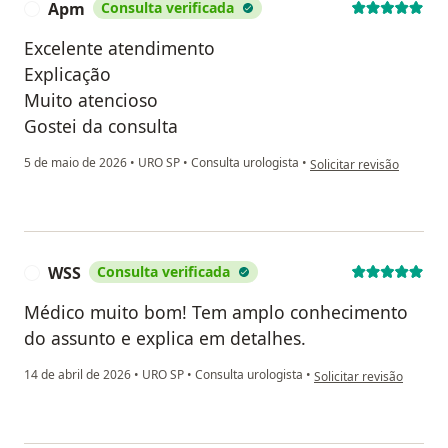
Apm
Consulta verificada
A
Excelente atendimento
Explicação
Muito atencioso
Gostei da consulta
na opinião do utilizador
5 de maio de 2026
•
URO SP
•
Consulta urologista
•
Solicitar revisão
WSS
Consulta verificada
W
Médico muito bom! Tem amplo conhecimento
do assunto e explica em detalhes.
na opinião do utilizado
14 de abril de 2026
•
URO SP
•
Consulta urologista
•
Solicitar revisão