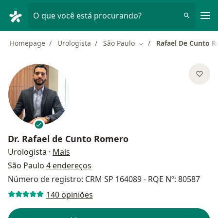
Men
O que você está procurando?
Homepage
Urologista
São Paulo
Rafael De Cunto 
Mudar de cidade
Dr.
Rafael de Cunto Romero
sobre as especializações
Urologista
·
Mais
São Paulo
4 endereços
Número de registro: CRM SP 164089 - RQE Nº: 80587
140 opiniões