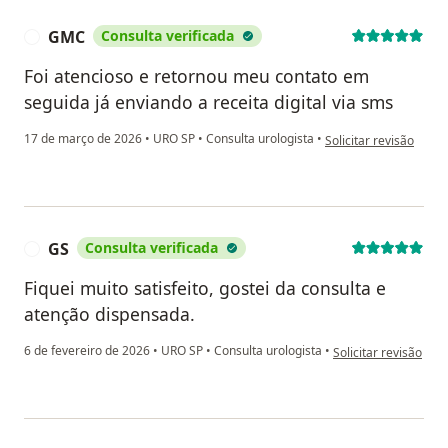
GMC
Consulta verificada
G
Foi atencioso e retornou meu contato em
seguida já enviando a receita digital via sms
na opinião do utiliza
17 de março de 2026
•
URO SP
•
Consulta urologista
•
Solicitar revisão
GS
Consulta verificada
G
Fiquei muito satisfeito, gostei da consulta e
atenção dispensada.
na opinião do utiliza
6 de fevereiro de 2026
•
URO SP
•
Consulta urologista
•
Solicitar revisão