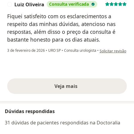
Luiz Oliveira
Consulta verificada
L
Fiquei satisfeito com os esclarecimentos a
respeito das minhas dúvidas, atencioso nas
respostas, além disso o preço da consulta é
bastante honesto para os dias atuais.
na opinião do utiliza
3 de fevereiro de 2026
•
URO SP
•
Consulta urologista
•
Solicitar revisão
Veja mais
opiniões acima
Dúvidas respondidas
31 dúvidas de pacientes respondidas na Doctoralia