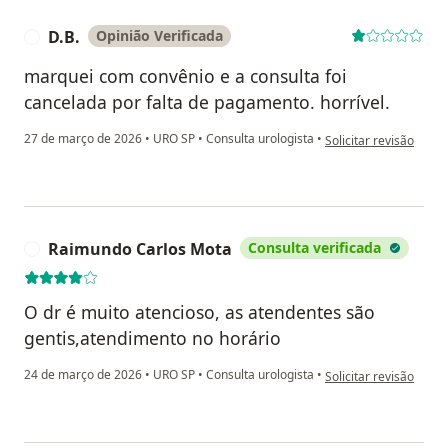
D.B.
Opinião Verificada
D
marquei com convênio e a consulta foi
cancelada por falta de pagamento. horrível.
na opinião do utilizado
27 de março de 2026
•
URO SP
•
Consulta urologista
•
Solicitar revisão
Raimundo Carlos Mota
Consulta verificada
R
O dr é muito atencioso, as atendentes são
gentis,atendimento no horário
na opinião do utiliza
24 de março de 2026
•
URO SP
•
Consulta urologista
•
Solicitar revisão