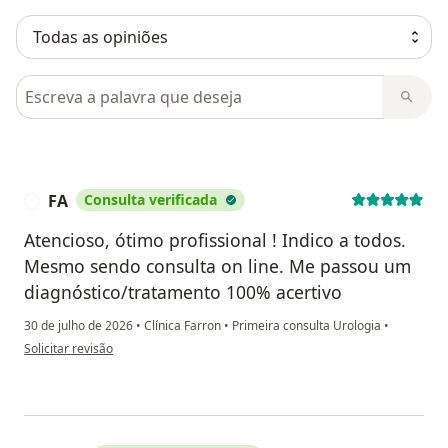
Pesquisar em opiniões
FA
Consulta verificada
F
Atencioso, ótimo profissional ! Indico a todos.
Mesmo sendo consulta on line. Me passou um
diagnóstico/tratamento 100% acertivo
30 de julho de 2026
•
Clínica Farron
•
Primeira consulta Urologia
•
na opinião do utilizador FA
Solicitar revisão