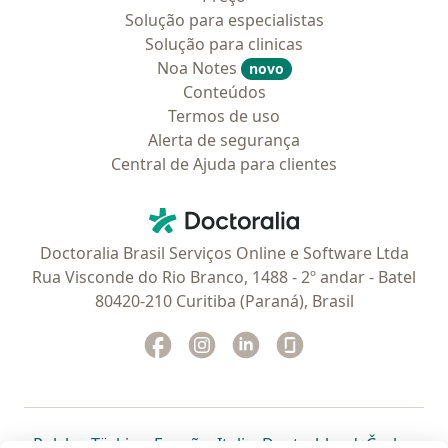
Solução para especialistas
Solução para clinicas
Noa Notes
novo
Conteúdos
Termos de uso
Alerta de segurança
Central de Ajuda para clientes
Contato
Doctoralia - Homepage
Doctoralia Brasil Serviços Online e Software Ltda
Rua Visconde do Rio Branco, 1488 - 2º andar - Batel
80420-210 Curitiba (Paraná), Brasil
Facebook
abre num novo separador
Instagram
abre num novo separador
Linkedin
abre num novo separad
Glassdoor
abre num novo se
abre num novo separador
abre num novo separador
abre num novo separador
abre num novo separado
abre num n
abre
Polska
,
Türkiye
,
España
,
Italia
,
Deutschland
,
Česko
,