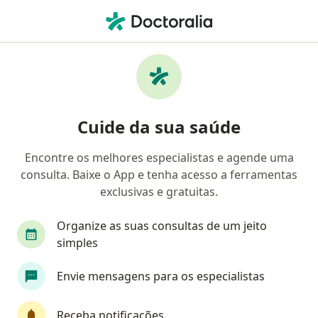
Men
Psicoterapia Adulto • São Caetano do Sul, São Paulo SP
Filtros
• 1
Convênio
Mapa
Psicoterapia adulto em São Caetano do Sul:
Cuide da sua saúde
clínicas e especialistas
Encontre os melhores especialistas e agende uma
consulta. Baixe o App e tenha acesso a ferramentas
Qual especialização você está procurando?
exclusivas e gratuitas.
Psicólogo
Psicanalista
Psicopedagogo
Organize as suas consultas de um jeito
simples
Envie mensagens para os especialistas
Receba notificações