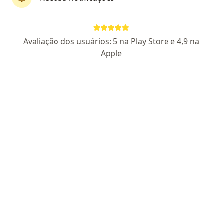
Perfil novo
Avaliação dos usuários: 5 na Play Store e 4,9 na
Veronica Brito
Apple
·
Mais
Psicóloga
6 opiniões
CRP SP 132991
Endereço
Teleconsulta
Rua Espírito Santo 315, São Caetano do Sul
•
Mapa
Consultório São Caetano do Sul
Psicoterapia adulto
R$ 240
Esse especialista não oferece agendamento online para esse endereço.
Solicite um atendimento